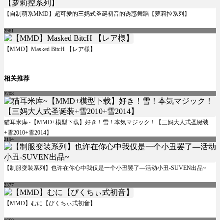
【自制萌系MMD】超可爱的三妈式圣诞初音的诱惑舞蹈【萝莉控系列】
2961
【MMD】Masked BitcH 【レア様】
相关推荐
3708
猫耳米库~【MMD+模型下载】好き！雪！本気マジック！【三妈大人式圣诞装
+雪2010+雪2014】
2194
【制服变装系列】也许在你心中我仅是一个小丑罢了—活动小丑-SUVEN出品~
2377
【MMD】むに【ぴくちぃ式初音】