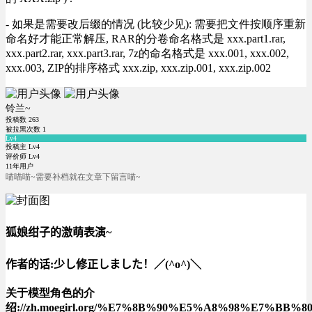
- 如果是需要改后缀的情况 (比较少见): 需要把文件按顺序重新
命名好才能正常解压, RAR的分卷命名格式是 xxx.part1.rar,
xxx.part2.rar, xxx.part3.rar, 7z的命名格式是 xxx.001, xxx.002,
xxx.003, ZIP的排序格式 xxx.zip, xxx.zip.001, xxx.zip.002
铃兰~
投稿数
263
被拉黑次数
1
Lv4
投稿主 Lv4
评价师 Lv4
11年用户
喵喵喵~需要补档就在文章下留言喵~
狐娘绀子的激萌表演~
作者的话:少し修正しました！／(^o^)＼
关于模型角色的介
绍://zh.moegirl.org/%E7%8B%90%E5%A8%98%E7%BB%