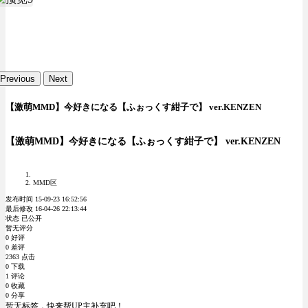
Previous
Next
【激萌MMD】今好きになる【ふぉっくす紺子で】 ver.KENZEN
【激萌MMD】今好きになる【ふぉっくす紺子で】 ver.KENZEN
MMD区
发布时间 15-09-23 16:52:56
最后修改 16-04-26 22:13:44
状态 已公开
暂无评分
0 好评
0 差评
2363 点击
0 下载
1 评论
0 收藏
0 分享
暂无标签，快来帮UP主补充吧！