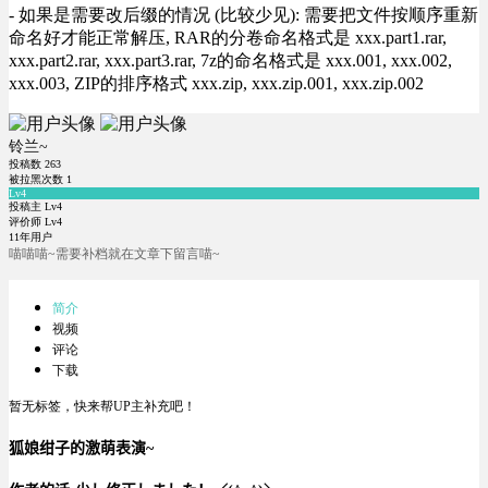
- 如果是需要改后缀的情况 (比较少见): 需要把文件按顺序重新
命名好才能正常解压, RAR的分卷命名格式是 xxx.part1.rar,
xxx.part2.rar, xxx.part3.rar, 7z的命名格式是 xxx.001, xxx.002,
xxx.003, ZIP的排序格式 xxx.zip, xxx.zip.001, xxx.zip.002
铃兰~
投稿数
263
被拉黑次数
1
Lv4
投稿主 Lv4
评价师 Lv4
11年用户
喵喵喵~需要补档就在文章下留言喵~
简介
视频
评论
下载
暂无标签，快来帮UP主补充吧！
狐娘绀子的激萌表演~