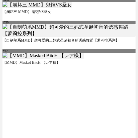
1660
【崩坏三 MMD】鬼铠VS圣女
1725
【自制萌系MMD】超可爱的三妈式圣诞初音的诱惑舞蹈【萝莉控系列】
2961
【MMD】Masked BitcH 【レア様】