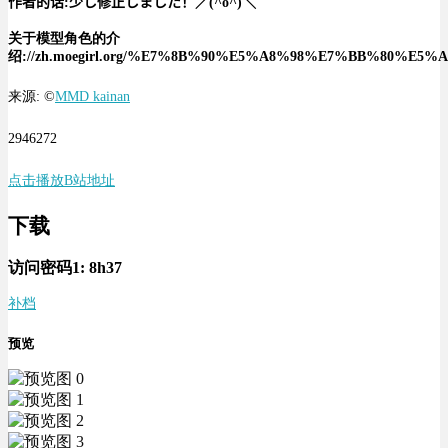
作者的话:少し修正しました！／(^o^)＼
关于模型角色的介
绍://zh.moegirl.org/%E7%8B%90%E5%A8%98%E7%BB%80%E5%
来源: ©
MMD kainan
2946272
点击播放
B站地址
下载
访问密码1:
8h37
补档
预览