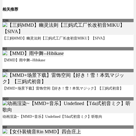
相关推荐
3286
【三妈MMD】幽灵法则【三妈式工厂长改初音MIKU】【SIVA】
882
【MMD】雨中舞--Hibikase
3241
【MMD+场景下载】雷饰空间【好き！雪！本気マジック】【三妈式初音】
1822
动画渲染~【MMD+音乐】Undefined【Tda式初音ミク】听歌向
960