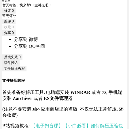
0 分享
暂无标签，快来帮UP主补充吧！
好评
0
暂无评分
差评
0
收藏
0
分享
0
分享到 微博
分享到 QQ空间
反馈失效
0
稿件投诉
文件解压教程
文件解压教程
首先准备好解压工具, 电脑端安装
WINRAR
或者
7z
, 手机端
安装
Zarchiver
或者
ES文件管理器
(注意不要安装国内应用商店里的盗版, 不仅无法正常解压, 还
会收费)
B站视频教程:
【电子扫盲课】【小白必看】如何解压压缩包