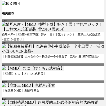
相关推荐
3708
猫耳米库~【MMD+模型下载】好き！雪！本気マジック！【三妈大人式圣诞装
+雪2010+雪2014】
2194
【制服变装系列】也许在你心中我仅是一个小丑罢了—活动小丑-SUVEN出品~
2377
【MMD】むに【ぴくちぃ式初音】
1660
【崩坏三 MMD】鬼铠VS圣女
1725