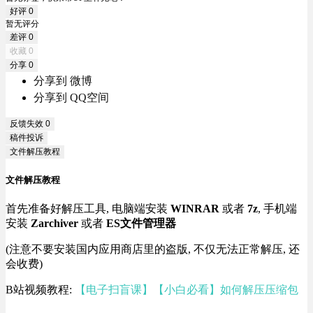
好评
0
暂无评分
差评
0
收藏
0
分享
0
分享到 微博
分享到 QQ空间
反馈失效
0
稿件投诉
文件解压教程
文件解压教程
首先准备好解压工具, 电脑端安装
WINRAR
或者
7z
, 手机端
安装
Zarchiver
或者
ES文件管理器
(注意不要安装国内应用商店里的盗版, 不仅无法正常解压, 还
会收费)
B站视频教程:
【电子扫盲课】【小白必看】如何解压压缩包