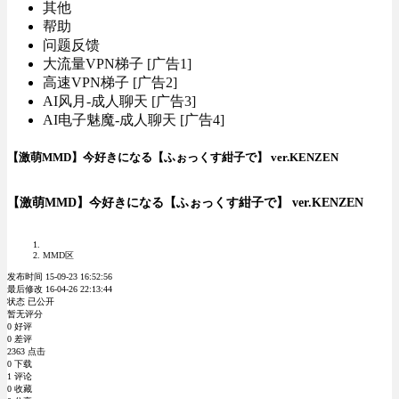
其他
帮助
问题反馈
大流量VPN梯子 [广告1]
高速VPN梯子 [广告2]
AI风月-成人聊天 [广告3]
AI电子魅魔-成人聊天 [广告4]
【激萌MMD】今好きになる【ふぉっくす紺子で】 ver.KENZEN
【激萌MMD】今好きになる【ふぉっくす紺子で】 ver.KENZEN
MMD区
发布时间 15-09-23 16:52:56
最后修改 16-04-26 22:13:44
状态 已公开
暂无评分
0 好评
0 差评
2363 点击
0 下载
1 评论
0 收藏