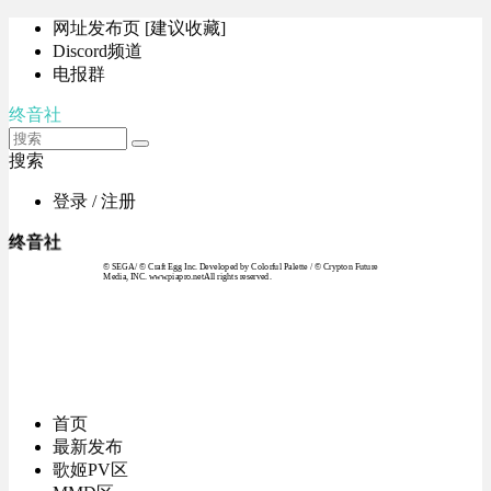
网址发布页 [建议收藏]
Discord频道
电报群
终音社
搜索
登录 / 注册
终音社
© SEGA / © Craft Egg Inc. Developed by Colorful Palette / © Crypton Future
Media, INC. www.piapro.netAll rights reserved.
首页
最新发布
歌姬PV区