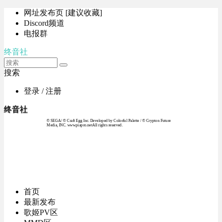
网址发布页 [建议收藏]
Discord频道
电报群
终音社
搜索
登录 / 注册
终音社
© SEGA / © Craft Egg Inc. Developed by Colorful Palette / © Crypton Future
Media, INC. www.piapro.netAll rights reserved.
首页
最新发布
歌姬PV区