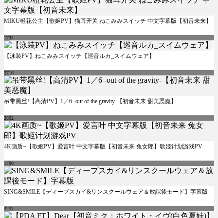
MIKU橙花公主【歌姬PV】猫耳开关 ねこみみスイッチ 中文字幕版【初音未来】
1734
【泳装PV】ねこみみスイッチ【巡音ルカ_スイムウェア】
2716
吊带黑丝!【高清PV】1／6 -out of the gravity-【初音未来 甜美恶魔】
2892
4K画质~【歌姬PV】爱言叶 中文字幕版【初音未来 兔女郎】歌姬计划游戏PV
1790
SING&SMILE【ディープスカイ&リンスクールウェア＆放課後モード】字幕版
2237