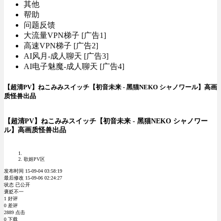
其他
帮助
问题反馈
大流量VPN梯子 [广告1]
高速VPN梯子 [广告2]
AI风月-成人聊天 [广告3]
AI电子魅魔-成人聊天 [广告4]
【超清PV】ねこみみスイッチ【初音未来 - 黑猫NEKO シャノワール】高画
质怪兽出品
【超清PV】ねこみみスイッチ【初音未来 - 黑猫NEKO シャノワー
ル】高画质怪兽出品
歌姬PV区
发布时间 15-09-04 03:58:19
最后修改 15-09-06 02:24:27
状态 已公开
褒贬不一
1 好评
0 差评
2889 点击
0 下载