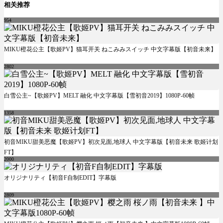
相关推荐
954
MIKU橙花公主【歌姬PV】猫耳开关 ねこみみスイッチ 中文字幕版【初音未来】
2802
白雪公主~【歌姬PV】MELT 融化 中文字幕版【雪初音2019】1080P-60帧
1358
初音MIKU甜美恶魔【歌姬PV】初次见面,地球人 中文字幕版【初音未来 歌姬计划
FT】
2000
オリジナリティ【初音F自制EDIT】字幕版
2809