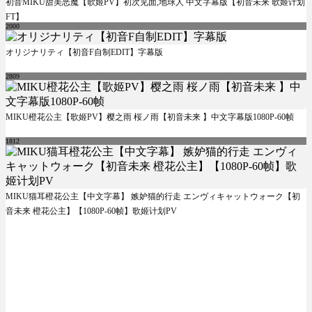
初音MIKU甜美恶魔【歌姬PV】初次见面,地球人 中文字幕版【初音未来 歌姬计划
FT】
2000
オリジナリティ【初音F自制EDIT】字幕版
2809
MIKU橙花公主【歌姬PV】樱之雨 桜ノ雨【初音未来 】中文字幕版1080P-60帧
1812
MIKU猫耳橙花公主【中文字幕】 嫉妒猫的行走 エンヴィキャットウォーク【初
音未来 橙花公主】【1080P-60帧】歌姬计划PV