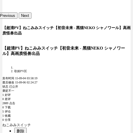
Previous
Next
【超清PV】ねこみみスイッチ【初音未来 - 黑猫NEKO シャノワール】高画
质怪兽出品
【超清PV】ねこみみスイッチ【初音未来 - 黑猫NEKO シャノワー
ル】高画质怪兽出品
歌姬PV区
发布时间 15-09-04 03:58:19
最后修改 15-09-06 02:24:27
状态 已公开
褒贬不一
1 好评
0 差评
2889 点击
0 下载
5 评论
1 收藏
0 分享
ねこみみスイッチ
删除