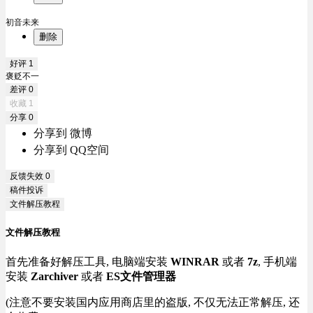
初音未来
删除
好评
1
褒贬不一
差评
0
收藏
1
分享
0
分享到 微博
分享到 QQ空间
反馈失效
0
稿件投诉
文件解压教程
文件解压教程
首先准备好解压工具, 电脑端安装
WINRAR
或者
7z
, 手机端
安装
Zarchiver
或者
ES文件管理器
(注意不要安装国内应用商店里的盗版, 不仅无法正常解压, 还