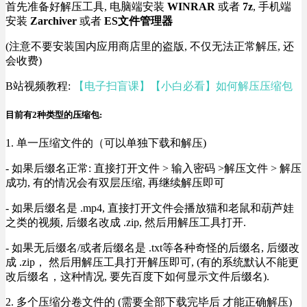
首先准备好解压工具, 电脑端安装
WINRAR
或者
7z
, 手机端
安装
Zarchiver
或者
ES文件管理器
(注意不要安装国内应用商店里的盗版, 不仅无法正常解压, 还
会收费)
B站视频教程:
【电子扫盲课】【小白必看】如何解压压缩包
目前有2种类型的压缩包:
1. 单一压缩文件的（可以单独下载和解压)
- 如果后缀名正常: 直接打开文件 > 输入密码 >解压文件 > 解压
成功, 有的情况会有双层压缩, 再继续解压即可
- 如果后缀名是 .mp4, 直接打开文件会播放猫和老鼠和葫芦娃
之类的视频, 后缀名改成 .zip, 然后用解压工具打开.
- 如果无后缀名/或者后缀名是 .txt等各种奇怪的后缀名, 后缀改
成 .zip， 然后用解压工具打开解压即可, (有的系统默认不能更
改后缀名，这种情况, 要先百度下如何显示文件后缀名).
2. 多个压缩分卷文件的 (需要全部下载完毕后 才能正确解压)