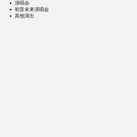
演唱会
初音未来演唱会
其他演出
音乐-音频区
虚拟歌手音乐
普通歌手音乐
有声小说-广播剧
同人音声-ASMR [全年龄]
其他音频资源
动漫区
日本动画
国产动画
欧美动画
漫画区
日韩漫画
国产漫画
欧美漫画
小说-读物区
网文小说
日式轻小说
其他读物