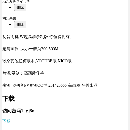
ねこみみスイッチ
删除
初音未来
删除
初音街机PV超高清录制版 你值得拥有,
超清画质 ,大小一般为300-500M
秒杀其他任何版本,YOTUBE版,NICO版
片源/录制：高画质怪兽
来源: ©初音PV资源QQ群 231425666 高画质-怪兽出品
下载
访问密码1:
gj6n
下载