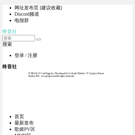
网址发布页 [建议收藏]
Discord频道
电报群
终音社
搜索
登录 / 注册
终音社
© SEGA / © Craft Egg Inc. Developed by Colorful Palette / © Crypton Future
Media, INC. www.piapro.netAll rights reserved.
首页
最新发布
歌姬PV区