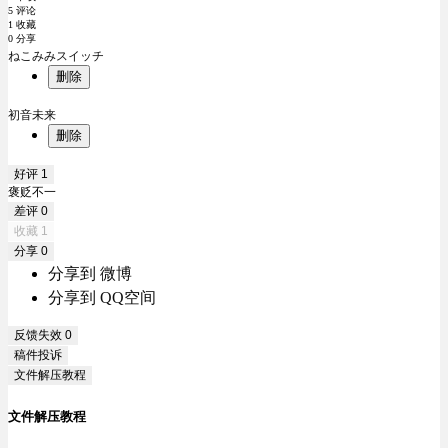
5 评论
1 收藏
0 分享
ねこみみスイッチ
删除
初音未来
删除
好评
1
褒贬不一
差评
0
收藏
1
分享
0
分享到 微博
分享到 QQ空间
反馈失效
0
稿件投诉
文件解压教程
文件解压教程