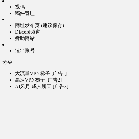
投稿
稿件管理
网址发布页 (建议保存)
Discord频道
赞助网站
退出账号
分类
大流量VPN梯子 [广告1]
高速VPN梯子 [广告2]
AI风月-成人聊天 [广告3]
AI电子魅魔-成人聊天 [广告4]
帮助
问题反馈
歌姬PV区
MMD区
演唱会
初音未来演唱会
其他演出