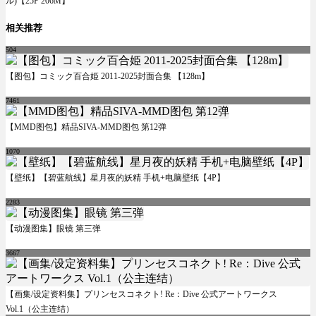
ル)【25P 206M】
相关推荐
504
【图包】コミック百合姫 2011-2025封面合集 【128m】
7461
【MMD图包】精品SIVA-MMD图包 第12弹
1070
【壁纸】【碧蓝航线】星月夜的妖精 手机+电脑壁纸【4P】
2283
【动漫图集】眼镜 第三弹
3667
【画集/设定资料集】プリンセスコネクト! Re：Dive 公式アートワークス
Vol.1（公主连结）