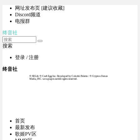
网址发布页 [建议收藏]
Discord频道
电报群
终音社
搜索
登录 / 注册
终音社
© SEGA / © Craft Egg Inc. Developed by Colorful Palette / © Crypton Future
Media, INC. www.piapro.netAll rights reserved.
首页
最新发布
歌姬PV区