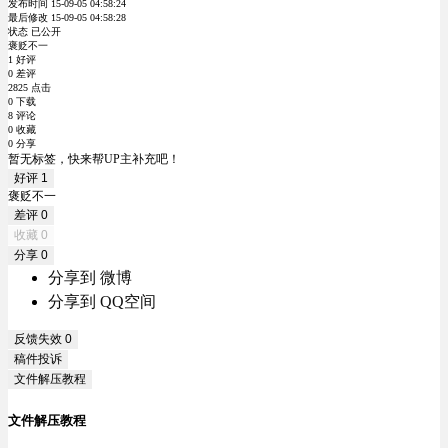
发布时间 15-09-05 04:58:24
最后修改 15-09-05 04:58:28
状态 已公开
褒贬不一
1 好评
0 差评
2825 点击
0 下载
8 评论
0 收藏
0 分享
暂无标签，快来帮UP主补充吧！
好评
1
褒贬不一
差评
0
收藏
0
分享
0
分享到 微博
分享到 QQ空间
反馈失效
0
稿件投诉
文件解压教程
文件解压教程