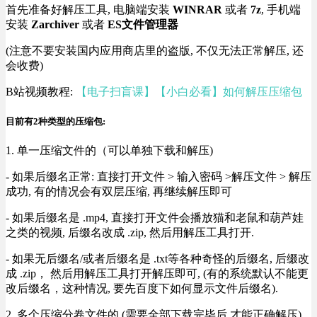
首先准备好解压工具, 电脑端安装
WINRAR
或者
7z
, 手机端
安装
Zarchiver
或者
ES文件管理器
(注意不要安装国内应用商店里的盗版, 不仅无法正常解压, 还
会收费)
B站视频教程:
【电子扫盲课】【小白必看】如何解压压缩包
目前有2种类型的压缩包:
1. 单一压缩文件的（可以单独下载和解压)
- 如果后缀名正常: 直接打开文件 > 输入密码 >解压文件 > 解压
成功, 有的情况会有双层压缩, 再继续解压即可
- 如果后缀名是 .mp4, 直接打开文件会播放猫和老鼠和葫芦娃
之类的视频, 后缀名改成 .zip, 然后用解压工具打开.
- 如果无后缀名/或者后缀名是 .txt等各种奇怪的后缀名, 后缀改
成 .zip， 然后用解压工具打开解压即可, (有的系统默认不能更
改后缀名，这种情况, 要先百度下如何显示文件后缀名).
2. 多个压缩分卷文件的 (需要全部下载完毕后 才能正确解压)