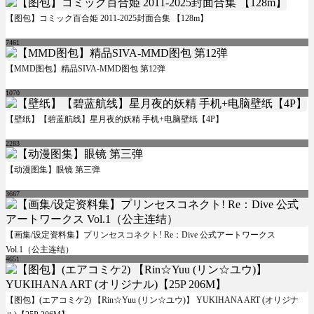
【图包】コミック百合姫 2011-2025封面合集 【128m】
7461
【MMD图包】精品SIVA-MMD图包 第12弹
1070
【壁纸】【碧蓝航线】星月夜的妖精 手机+电脑壁纸【4P】
2283
【动漫图集】眼镜 第三弹
3667
【画集/设定资料集】プリンセスコネクト! Re：Dive 公式アートワークス
Vol.1（公主连结）
4651
【图包】(エアコミケ2) 【Rin☆Yuu (リン☆ユウ)】 YUKIHANA ART (オリジナ