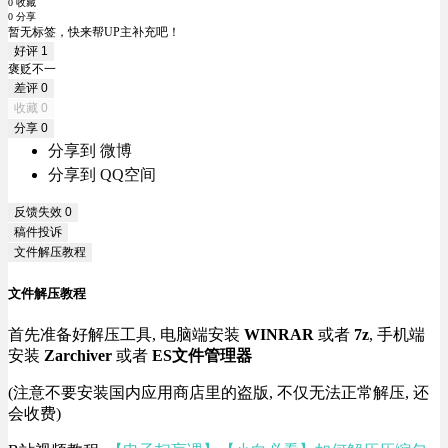
0 收藏
0 分享
暂无标签，快来帮UP主补充吧！
好评
1
褒贬不一
差评
0
收藏
0
分享
0
分享到 微博
分享到 QQ空间
反馈失效
0
稿件投诉
文件解压教程
文件解压教程
首先准备好解压工具, 电脑端安装
WINRAR
或者
7z
, 手机端
安装
Zarchiver
或者
ES文件管理器
(注意不要安装国内应用商店里的盗版, 不仅无法正常解压, 还
会收费)