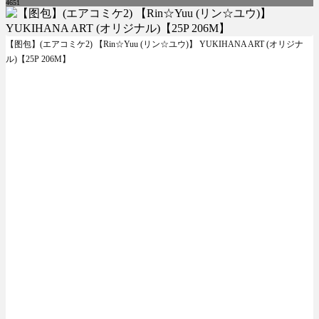
4651
【图包】(エアコミケ2) 【Rin☆Yuu (リン☆ユウ)】 YUKIHANA ART (オリジナ
ル)【25P 206M】