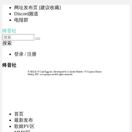
网址发布页 [建议收藏]
Discord频道
电报群
终音社
搜索
登录 / 注册
终音社
© SEGA / © Craft Egg Inc. Developed by Colorful Palette / © Crypton Future
Media, INC. www.piapro.netAll rights reserved.
首页
最新发布
歌姬PV区