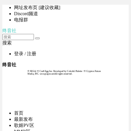
网址发布页 [建议收藏]
Discord频道
电报群
终音社
搜索
登录 / 注册
终音社
© SEGA / © Craft Egg Inc. Developed by Colorful Palette / © Crypton Future
Media, INC. www.piapro.netAll rights reserved.
首页
最新发布
歌姬PV区