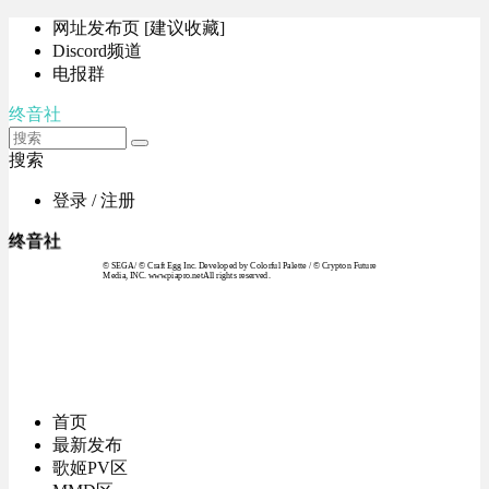
网址发布页 [建议收藏]
Discord频道
电报群
终音社
搜索
登录 / 注册
终音社
© SEGA / © Craft Egg Inc. Developed by Colorful Palette / © Crypton Future
Media, INC. www.piapro.netAll rights reserved.
首页
最新发布
歌姬PV区