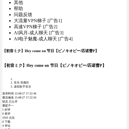
其他
帮助
问题反馈
大流量VPN梯子 [广告1]
高速VPN梯子 [广告2]
AI风月-成人聊天 [广告3]
AI电子魅魔-成人聊天 [广告4]
【初音ミク】Hey come on 节日【ピノキオピー/匹诺曹P】
【初音ミク】Hey come on 节日【ピノキオピー/匹诺曹P】
音乐-音频区
虚拟歌手音乐
发布时间 15-08-27 17:22:46
最后修改 15-08-27 17:22:50
状态 已公开
褒贬不一
1 好评
0 差评
1910 点击
0 下载
4 评论