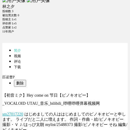
林之夕
投稿数
3
被拉黑次数
0
投稿主 Lv1
评价师 Lv5
点赞家 Lv2
11年用户
简介
视频
评论
下载
匹诺曹P
删除
【初音ミク】Hey come on 节日【ピノキオピー】
_VOCALOID·UTAU_音乐_bilibili_哔哩哔哩弹幕视频网
sm27017220
はじめましての人ははじめましてのピノキオピーと申し
ます。 ライブだと二人に増えます。 作詞・作曲・絵/ピノキオピー
撮影・ＶＪ/はっぴ太朗 mylist/25488373 撮影/ピノキオピー そね 編集/
ピノキオピー