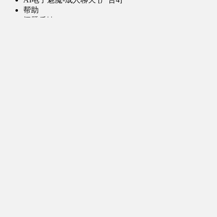
帮助
问题反馈
歌姬PV区
MMD区
演唱会
初音未来演唱会
其他演出
音乐-音频区
虚拟歌手音乐
普通歌手音乐
有声小说-广播剧
同人音声-ASMR [全年龄]
其他音频资源
动漫区
日本动画
国产动画
欧美动画
漫画区
日韩漫画
国产漫画
欧美漫画