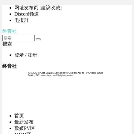
网址发布页 [建议收藏]
Discord频道
电报群
终音社
搜索
登录 / 注册
终音社
© SEGA / © Craft Egg Inc. Developed by Colorful Palette / © Crypton Future
Media, INC. www.piapro.netAll rights reserved.
首页
最新发布
歌姬PV区