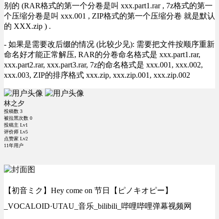
别的 (RAR格式的第一个分卷是叫 xxx.part1.rar , 7z格式的第一
个压缩分卷是叫 xxx.001 , ZIP格式的第一个压缩分卷 就是默认
的 XXX.zip ) .
- 如果是需要改后缀的情况 (比较少见): 需要把文件按顺序重新
命名好才能正常解压, RAR的分卷命名格式是 xxx.part1.rar,
xxx.part2.rar, xxx.part3.rar, 7z的命名格式是 xxx.001, xxx.002,
xxx.003, ZIP的排序格式 xxx.zip, xxx.zip.001, xxx.zip.002
林之夕
投稿数
3
被拉黑次数
0
投稿主 Lv1
评价师 Lv5
点赞家 Lv2
11年用户
【初音ミク】Hey come on 节日【ピノキオピー】
_VOCALOID·UTAU_音乐_bilibili_哔哩哔哩弹幕视频网