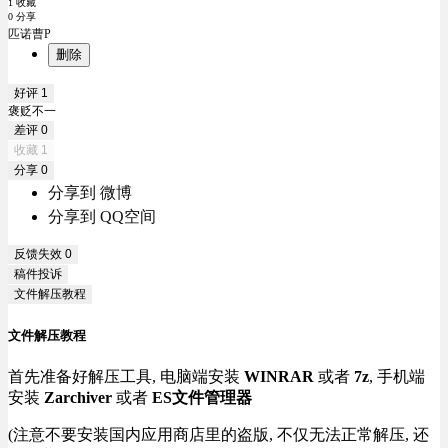
1 收藏
0 分享
匹诺曹P
删除
好评
1
褒贬不一
差评
0
收藏
1
分享
0
分享到 微博
分享到 QQ空间
反馈失效
0
稿件投诉
文件解压教程
文件解压教程
首先准备好解压工具, 电脑端安装
WINRAR
或者
7z
, 手机端
安装
Zarchiver
或者
ES文件管理器
(注意不要安装国内应用商店里的盗版, 不仅无法正常解压, 还