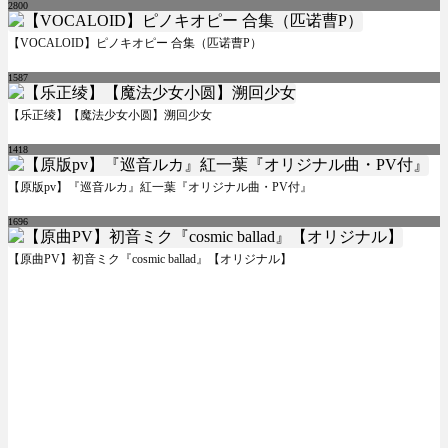
2800
【VOCALOID】ピノキオピー 合集（匹诺曹P）
1587
【乐正绫】【魔法少女小圆】溯回少女
1418
【原版pv】『巡音ルカ』紅一葉『オリジナル曲・PV付』
1696
【原曲PV】初音ミク『cosmic ballad』【オリジナル】