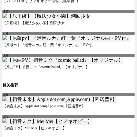
【VOCALOID】ピノキオピー 合集（匹诺曹P）
1587
【乐正绫】【魔法少女小圆】溯回少女
1418
【原版pv】『巡音ルカ』紅一葉『オリジナル曲・PV付』
1696
【原曲PV】初音ミク『cosmic ballad』【オリジナル】
相关推荐
1935
【初音未来】Apple dot com(Apple.com)【匹诺曹P】
1572
【初音ミク】Mei Mei【ピノキオピー】