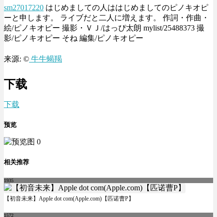
sm27017220
はじめましての人ははじめましてのピノキオピ
ーと申します。 ライブだと二人に増えます。 作詞・作曲・
絵/ピノキオピー 撮影・ＶＪ/はっぴ太朗 mylist/25488373 撮
影/ピノキオピー そね 編集/ピノキオピー
来源: ©
牛牛蝎羯
下载
下载
预览
相关推荐
1935
【初音未来】Apple dot com(Apple.com)【匹诺曹P】
1572