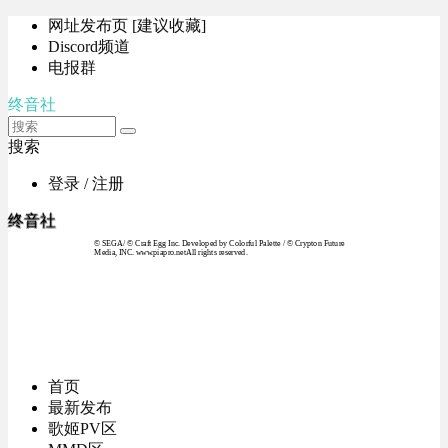
网址发布页 [建议收藏]
Discord频道
电报群
终音社
搜索
登录 / 注册
终音社
© SEGA / © Craft Egg Inc. Developed by Colorful Palette / © Crypton Future
Media, INC. www.piapro.netAll rights reserved.
首页
最新发布
歌姬PV区