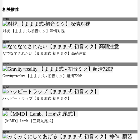
相关推荐
1718
对视 【ままま式-初音ミク】深情对视
1839
なでなでされたい【ままま式-初音ミク】高萌注意
1757
Gravity=reality 【ままま式 - 初音ミク】超清720P
1722
ハッピートラップ【ままま式-初音ミク】
4026
【MMD】Lamb.【三妈九尾式】
2070