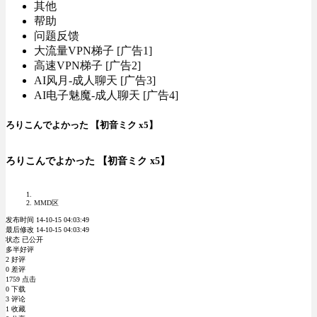
其他
帮助
问题反馈
大流量VPN梯子 [广告1]
高速VPN梯子 [广告2]
AI风月-成人聊天 [广告3]
AI电子魅魔-成人聊天 [广告4]
ろりこんでよかった 【初音ミク x5】
ろりこんでよかった 【初音ミク x5】
MMD区
发布时间 14-10-15 04:03:49
最后修改 14-10-15 04:03:49
状态 已公开
多半好评
2 好评
0 差评
1759 点击
0 下载
3 评论
1 收藏