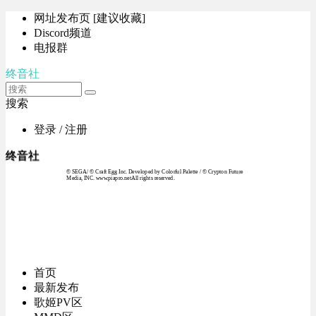
网址发布页 [建议收藏]
Discord频道
电报群
终音社
搜索
登录 / 注册
终音社
© SEGA / © Craft Egg Inc. Developed by Colorful Palette / © Crypton Future
Media, INC. www.piapro.netAll rights reserved.
首页
最新发布
歌姬PV区