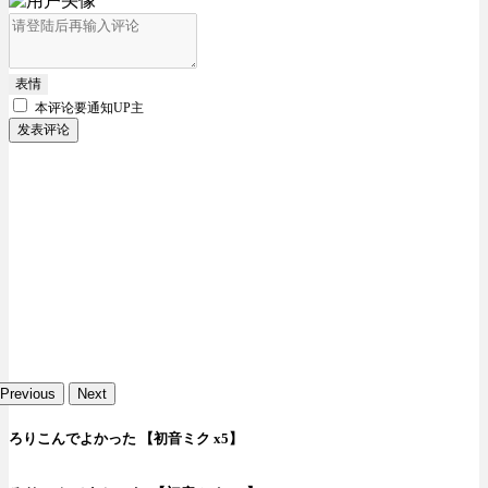
表情
本评论要
通知UP主
发表评论
Previous
Next
ろりこんでよかった 【初音ミク x5】