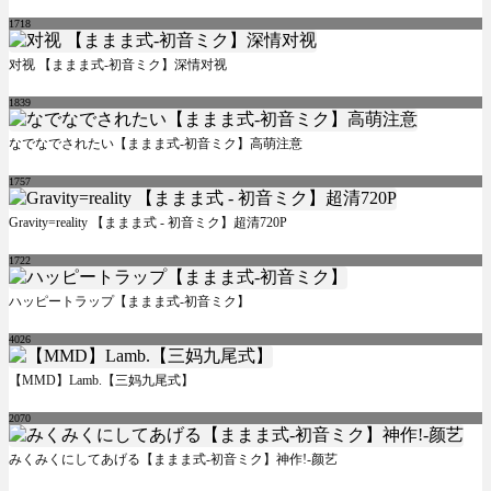
1718
对视 【ままま式-初音ミク】深情对视
1839
なでなでされたい【ままま式-初音ミク】高萌注意
1757
Gravity=reality 【ままま式 - 初音ミク】超清720P
1722
ハッピートラップ【ままま式-初音ミク】
4026
【MMD】Lamb.【三妈九尾式】
2070
みくみくにしてあげる【ままま式-初音ミク】神作!-颜艺