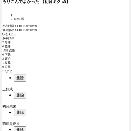
ろりこんでよかった 【初音ミク x5】
MMD区
发布时间 14-10-15 04:03:49
最后修改 14-10-15 04:03:49
状态 已公开
多半好评
2 好评
0 差评
1759 点击
0 下载
3 评论
1 收藏
0 分享
LAT式
删除
三妈式
删除
初音未来
删除
萌即是正义
删除