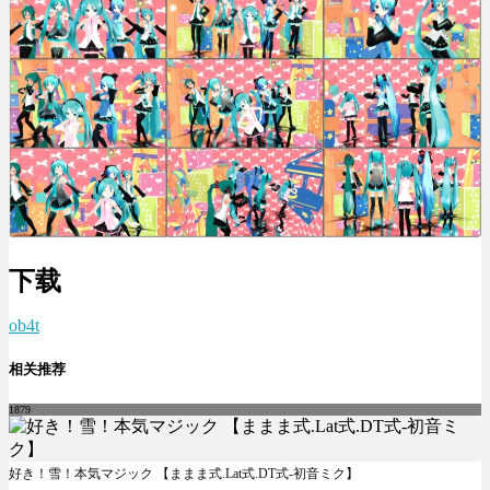
下载
ob4t
相关推荐
1879
好き！雪！本気マジック 【ままま式.Lat式.DT式-初音ミク】