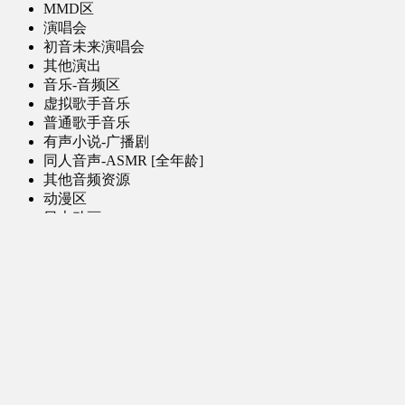
MMD区
演唱会
初音未来演唱会
其他演出
音乐-音频区
虚拟歌手音乐
普通歌手音乐
有声小说-广播剧
同人音声-ASMR [全年龄]
其他音频资源
动漫区
日本动画
国产动画
欧美动画
漫画区
日韩漫画
国产漫画
欧美漫画
小说-读物区
网文小说
日式轻小说