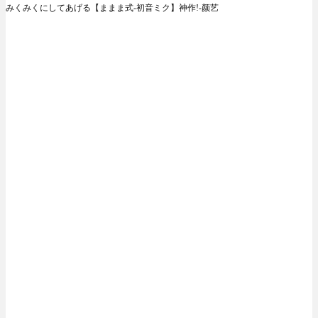
みくみくにしてあげる【ままま式-初音ミク】神作!-颜艺