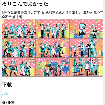
ろりこんでよかった
MMD 是萝莉控真是太好了, lat式和三妈式才是卖萌主力, 其他的几个完
全不带感 来源:
下载
ob4t
相关推荐