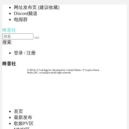
网址发布页 [建议收藏]
Discord频道
电报群
终音社
搜索
登录 / 注册
终音社
© SEGA / © Craft Egg Inc. Developed by Colorful Palette / © Crypton Future
Media, INC. www.piapro.netAll rights reserved.
首页
最新发布
歌姬PV区