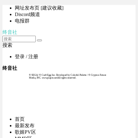
网址发布页 [建议收藏]
Discord频道
电报群
终音社
搜索
登录 / 注册
终音社
© SEGA / © Craft Egg Inc. Developed by Colorful Palette / © Crypton Future
Media, INC. www.piapro.netAll rights reserved.
首页
最新发布
歌姬PV区