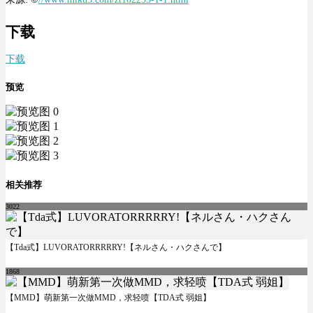
下载
下载
预览
相关推荐
3022
【Tda式】LUVORATORRRRRY!【ネルさん・ハクさんで】
1868
【MMD】萌新第一次做MMD，求轻喷【TDA式 弱姐】