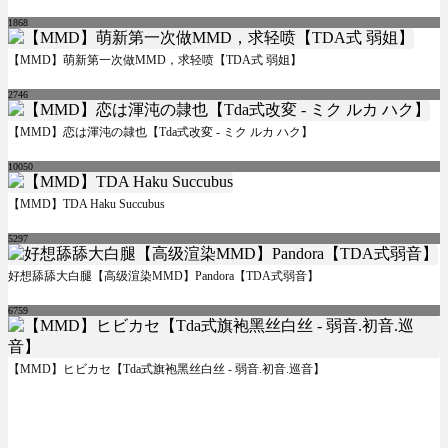
1868
【MMD】萌新第一次做MMD，求轻喷【TDA式 弱姐】
2746
【MMD】恋は渾沌の隷也【Tda式改変 - ミク ルカ ハク】
10050
【MMD】TDA Haku Succubus
5297
好想舔舔大白腿【高级渲染MMD】Pandora【TDA式弱音】
6759
【MMD】ヒビカセ【Tda式旗袍黑丝白丝 - 弱音.初音.巡音】