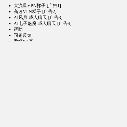
大流量VPN梯子 [广告1]
高速VPN梯子 [广告2]
AI风月-成人聊天 [广告3]
AI电子魅魔-成人聊天 [广告4]
帮助
问题反馈
歌姬PV区
MMD区
演唱会
初音未来演唱会
其他演出
音乐-音频区
虚拟歌手音乐
普通歌手音乐
有声小说-广播剧
同人音声-ASMR [全年龄]
其他音频资源
动漫区
日本动画
国产动画
欧美动画