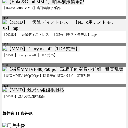
【Haku&Gumi MMD】喵耳猫娘俱乐部
2153
【MMD】 天鼠ディストレス 【N3+c用テストモデル】.mp4
2827
【MMD】 Carry me off【TDA式*5】
2530
【弱音MMD/1080p/60fps】玩扇子的弱音小姐姐 - 響喜乱舞
3124
【MMD】这只小姐姐很眼熟
总共有 11 条评论