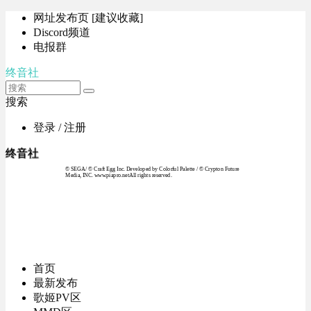
网址发布页 [建议收藏]
Discord频道
电报群
终音社
搜索
登录 / 注册
终音社
© SEGA / © Craft Egg Inc. Developed by Colorful Palette / © Crypton Future
Media, INC. www.piapro.netAll rights reserved.
首页
最新发布
歌姬PV区