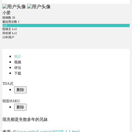
小爱
投稿数
26
被拉黑次数
1
Lv3
投稿主 Lv2
评价师 Lv2
12年用户
简介
视频
评论
下载
TDA式
删除
弱音HAKU
删除
现充都是失散多年的兄妹
来源: ©
//www.miku5.com/zt102235-1-1.html