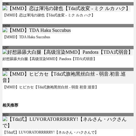
2746
【MMD】恋は渾沌の隷也【Tda式改変 - ミク ルカ ハク】
10050
【MMD】TDA Haku Succubus
5297
好想舔舔大白腿【高级渲染MMD】Pandora【TDA式弱音】
6759
【MMD】ヒビカセ【Tda式旗袍黑丝白丝 - 弱音.初音.巡音】
相关推荐
3022
【Tda式】LUVORATORRRRRY!【ネルさん・ハクさんで】