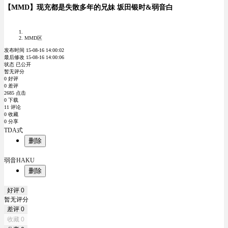
【MMD】现充都是失散多年的兄妹 坂田银时&弱音白
MMD区
发布时间 15-08-16 14:00:02
最后修改 15-08-16 14:00:06
状态 已公开
暂无评分
0 好评
0 差评
2685 点击
0 下载
11 评论
0 收藏
0 分享
TDA式
删除
弱音HAKU
删除
好评
0
暂无评分
差评
0
收藏
0