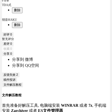
0 分享
TDA式
删除
弱音HAKU
删除
好评
0
暂无评分
差评
0
收藏
0
分享
0
分享到 微博
分享到 QQ空间
反馈失效
2
稿件投诉
文件解压教程
文件解压教程
首先准备好解压工具, 电脑端安装
WINRAR
或者
7z
, 手机端
安装
Zarchiver
或者
ES文件管理器