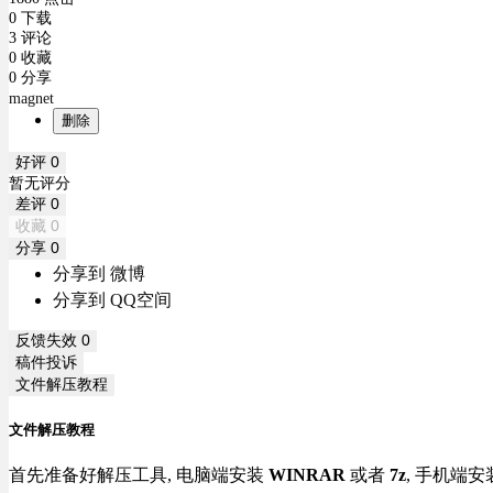
0 下载
3 评论
0 收藏
0 分享
magnet
删除
好评
0
暂无评分
差评
0
收藏
0
分享
0
分享到 微博
分享到 QQ空间
反馈失效
0
稿件投诉
文件解压教程
文件解压教程
首先准备好解压工具, 电脑端安装
WINRAR
或者
7z
, 手机端安