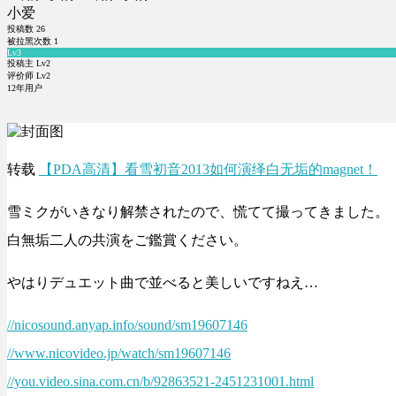
小爱
投稿数
26
被拉黑次数
1
Lv3
投稿主 Lv2
评价师 Lv2
12年用户
转载
【PDA高清】看雪初音2013如何演绎白无垢的magnet！
雪ミクがいきなり解禁されたので、慌てて撮ってきました。
白無垢二人の共演をご鑑賞ください。
やはりデュエット曲で並べると美しいですねえ…
//nicosound.anyap.info/sound/sm19607146
//www.nicovideo.jp/watch/sm19607146
//you.video.sina.com.cn/b/92863521-2451231001.html