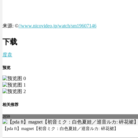
来源: ©
//www.nicovideo.jp/watch/sm19607146
下载
度盘
预览
相关推荐
2059
【pda ft】magnet【初音ミク：白色夏娃／巡音ルカ: 碎花裙】