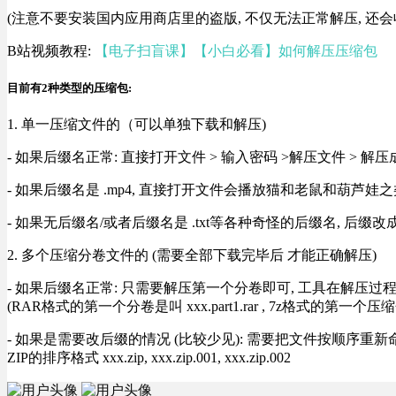
(注意不要安装国内应用商店里的盗版, 不仅无法正常解压, 还会
B站视频教程:
【电子扫盲课】【小白必看】如何解压压缩包
目前有2种类型的压缩包:
1. 单一压缩文件的（可以单独下载和解压)
- 如果后缀名正常: 直接打开文件 > 输入密码 >解压文件 > 
- 如果后缀名是 .mp4, 直接打开文件会播放猫和老鼠和葫芦娃之类
- 如果无后缀名/或者后缀名是 .txt等各种奇怪的后缀名, 后缀
2. 多个压缩分卷文件的 (需要全部下载完毕后 才能正确解压)
- 如果后缀名正常: 只需要解压第一个分卷即可, 工具在解压
(RAR格式的第一个分卷是叫 xxx.part1.rar , 7z格式的第一个压缩
- 如果是需要改后缀的情况 (比较少见): 需要把文件按顺序重新命名好才能正常解压, RA
ZIP的排序格式 xxx.zip, xxx.zip.001, xxx.zip.002