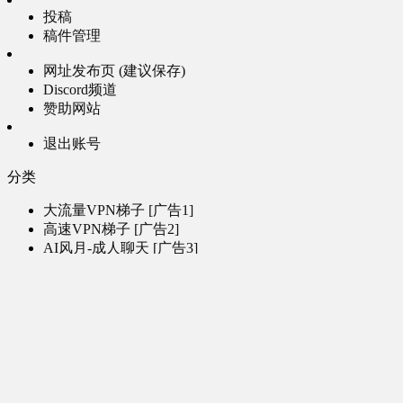
投稿
稿件管理
网址发布页 (建议保存)
Discord频道
赞助网站
退出账号
分类
大流量VPN梯子 [广告1]
高速VPN梯子 [广告2]
AI风月-成人聊天 [广告3]
AI电子魅魔-成人聊天 [广告4]
帮助
问题反馈
歌姬PV区
MMD区
演唱会
初音未来演唱会
其他演出