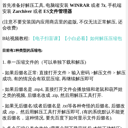
首先准备好解压工具, 电脑端安装
WINRAR
或者
7z
, 手机端
安装
Zarchiver
或者
ES文件管理器
(注意不要安装国内应用商店里的盗版, 不仅无法正常解压, 还
会收费)
B站视频教程:
【电子扫盲课】【小白必看】如何解压压缩包
目前有2种类型的压缩包:
1. 单一压缩文件的（可以单独下载和解压)
- 如果后缀名正常: 直接打开文件 > 输入密码 >解压文件 > 解压
成功, 有的情况会有双层压缩, 再继续解压即可
- 如果后缀名是 .mp4, 直接打开文件会播放猫和老鼠和葫芦娃
之类的视频, 后缀名改成 .zip, 然后用解压工具打开.
- 如果无后缀名/或者后缀名是 .txt等各种奇怪的后缀名, 后缀改
成 .zip， 然后用解压工具打开解压即可, (有的系统默认不能更
改后缀名，这种情况, 要先百度下如何显示文件后缀名).