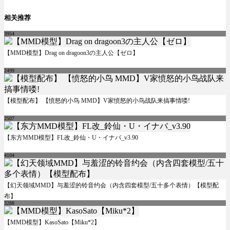
相关推荐
3954
【MMD模型】Drag on dragoon3の主人公【ゼロ】
2499
【模型配布】 【愤怒的小鸟 MMD】V家愤怒的小鸟战队来搞事情喽!
2507
【东方MMD模型】FL改_鈴仙・U・イナバ_v3.90
4104
【幻天领域MMD】与羞涩的铃音约会（内含四套模型/五十多个表情）【模型配
布】
3288
【MMD模型】KasoSato【Miku*2】