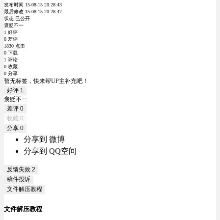
发布时间 15-08-15 20:28:43
最后修改 15-08-15 20:28:47
状态 已公开
褒贬不一
1 好评
0 差评
1830 点击
0 下载
1 评论
0 收藏
0 分享
暂无标签，快来帮UP主补充吧！
好评
1
褒贬不一
差评
0
收藏
0
分享
0
分享到 微博
分享到 QQ空间
反馈失效
2
稿件投诉
文件解压教程
文件解压教程