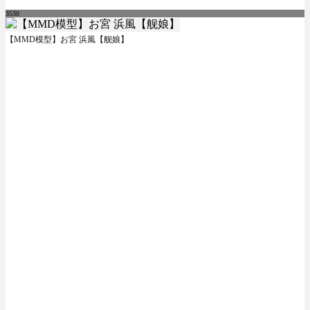
3530
【MMD模型】お宮 浜風【舰娘】