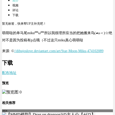
简介
视频
评论
下载
暂无标签，快来帮UP主补充吧！
萌萌哒的单马尾miku罒ω罒所以我很理所应当的把她搬来鸟(◕ω＜)☆绝
对不是因为投稿有p点哦（不过这只miku真心萌萌哒
来源: ©
//dibujoslove.deviantart.com/art/Star-Moon-Miku-474102089
下载
配布地址
预览
相关推荐
3954