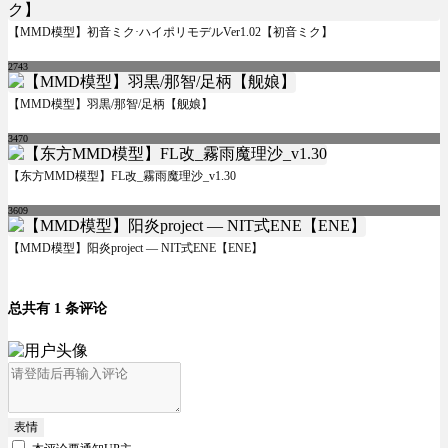
【MMD模型】初音ミク·ハイポリモデルVer1.02【初音ミク】
2743
【MMD模型】羽黒/那智/足柄【舰娘】
3470
【东方MMD模型】FL改_霧雨魔理沙_v1.30
3609
【MMD模型】阳炎project — NIT式ENE【ENE】
总共有 1 条评论
表情