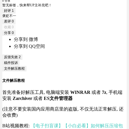
0 分享
暂无标签，快来帮UP主补充吧！
好评
1
褒贬不一
差评
0
收藏
0
分享
0
分享到 微博
分享到 QQ空间
反馈失效
2
稿件投诉
文件解压教程
文件解压教程
首先准备好解压工具, 电脑端安装
WINRAR
或者
7z
, 手机端
安装
Zarchiver
或者
ES文件管理器
(注意不要安装国内应用商店里的盗版, 不仅无法正常解压, 还
会收费)
B站视频教程:
【电子扫盲课】【小白必看】如何解压压缩包