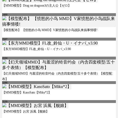
【MMD模型】Drag on dragoon3の主人公【ゼロ】
2499
【模型配布】 【愤怒的小鸟 MMD】V家愤怒的小鸟战队来搞事情喽!
2507
【东方MMD模型】FL改_鈴仙・U・イナバ_v3.90
4104
【幻天领域MMD】与羞涩的铃音约会（内含四套模型/五十多个表情）【模型配
布】
3288
【MMD模型】KasoSato【Miku*2】
3530
【MMD模型】お宮 浜風【舰娘】