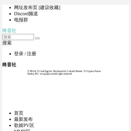
网址发布页 [建议收藏]
Discord频道
电报群
终音社
搜索
登录 / 注册
终音社
© SEGA / © Craft Egg Inc. Developed by Colorful Palette / © Crypton Future
Media, INC. www.piapro.netAll rights reserved.
首页
最新发布
歌姬PV区