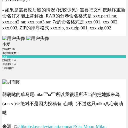
- 如果是需要改后缀的情况 (比较少见): 需要把文件按顺序重新
命名好才能正常解压, RAR的分卷命名格式是 xxx.part1.rar,
xxx.part2.rar, xxx.part3.rar, 7z的命名格式是 xxx.001, xxx.002,
xxx.003, ZIP的排序格式 xxx.zip, xxx.zip.001, xxx.zip.002
小爱
投稿数
26
被拉黑次数
1
Lv3
投稿主 Lv2
评价师 Lv2
12年用户
萌萌哒的单马尾miku罒ω罒所以我很理所应当的把她搬来鸟
(◕ω＜)☆绝对不是因为投稿有p点哦（不过这只miku真心萌萌
哒
来源: ©
//dibujoslove.deviantart.com/art/Star-Moon-Miku-