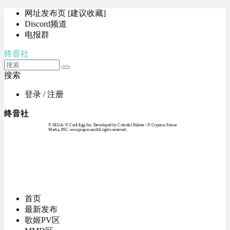
网址发布页 [建议收藏]
Discord频道
电报群
终音社
搜索
登录 / 注册
终音社
© SEGA / © Craft Egg Inc. Developed by Colorful Palette / © Crypton Future
Media, INC. www.piapro.netAll rights reserved.
首页
最新发布
歌姬PV区