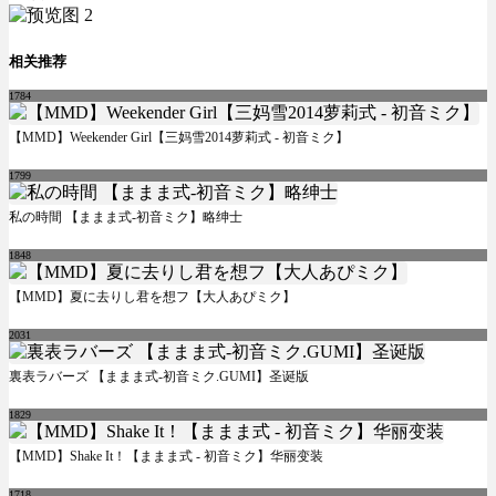
相关推荐
1784
【MMD】Weekender Girl【三妈雪2014萝莉式 - 初音ミク】
1799
私の時間 【ままま式-初音ミク】略绅士
1848
【MMD】夏に去りし君を想フ【大人あぴミク】
2031
裏表ラバーズ 【ままま式-初音ミク.GUMI】圣诞版
1829
【MMD】Shake It！【ままま式 - 初音ミク】华丽变装
1718