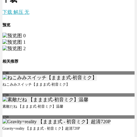
下载 解压 无
预览
相关推荐
1748
ねこみみスイッチ【ままま式-初音ミク】
1720
素敵だね 【ままま式-初音ミク】温馨
1759
Gravity=reality 【ままま式 - 初音ミク】超清720P