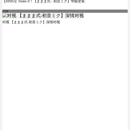
【MMD】Shake It！【ままま式 - 初音ミク】华丽变装
1718
对视 【ままま式-初音ミク】深情对视