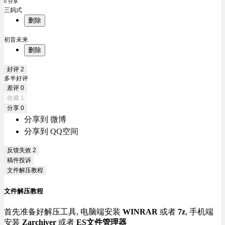
0 分享
三妈式
删除
初音未来
删除
好评
2
多半好评
差评
0
收藏
1
分享
0
分享到 微博
分享到 QQ空间
反馈失效
2
稿件投诉
文件解压教程
文件解压教程
首先准备好解压工具, 电脑端安装
WINRAR
或者
7z
, 手机端
安装
Zarchiver
或者
ES文件管理器