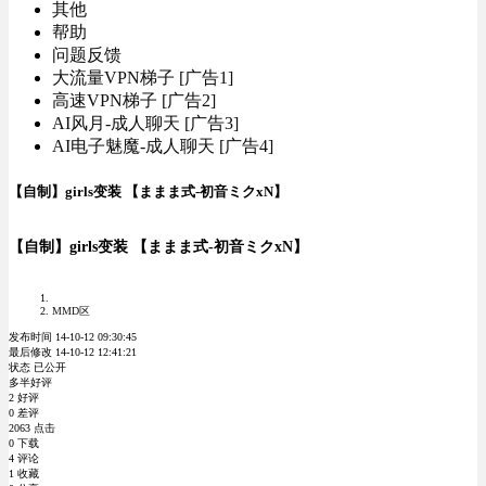
其他
帮助
问题反馈
大流量VPN梯子 [广告1]
高速VPN梯子 [广告2]
AI风月-成人聊天 [广告3]
AI电子魅魔-成人聊天 [广告4]
【自制】girls变装 【ままま式-初音ミクxN】
【自制】girls变装 【ままま式-初音ミクxN】
MMD区
发布时间 14-10-12 09:30:45
最后修改 14-10-12 12:41:21
状态 已公开
多半好评
2 好评
0 差评
2063 点击
0 下载
4 评论
1 收藏