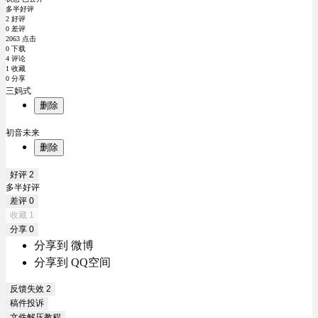
多半好评
2 好评
0 差评
2063 点击
0 下载
4 评论
1 收藏
0 分享
三妈式
删除
初音未来
删除
好评
2
多半好评
差评
0
收藏
1
分享
0
分享到 微博
分享到 QQ空间
反馈失效
2
稿件投诉
文件解压教程