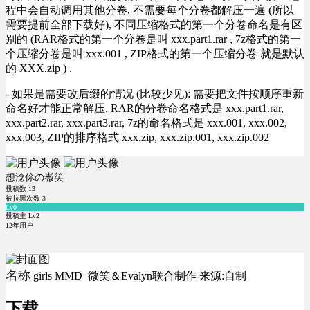
程中会自动调用其他分卷, 不需要每个分卷都解压一遍 (所以
需要提前全部下载好), 不同压缩格式的第一个分卷命名是有区
别的 (RAR格式的第一个分卷是叫 xxx.part1.rar , 7z格式的第一
个压缩分卷是叫 xxx.001 , ZIP格式的第一个压缩分卷 就是默认
的 XXX.zip ) .
- 如果是需要改后缀的情况 (比较少见): 需要把文件按顺序重新
命名好才能正常解压, RAR的分卷命名格式是 xxx.part1.rar,
xxx.part2.rar, xxx.part3.rar, 7z的命名格式是 xxx.001, xxx.002,
xxx.003, ZIP的排序格式 xxx.zip, xxx.zip.001, xxx.zip.002
想淰伱の嶶笶
投稿数
13
被拉黑次数
3
Lv0
投稿主 Lv2
12年用户
名称
girls MMD 微笑＆Evalyn联合制作 来源:自制
下载