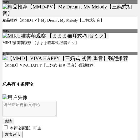
2819
精品推荐【MMD-PV】My Dream , My Melody【三妈式初音】
3015
MIKU猫卖萌观察 【ままま猫耳式-初音ミク】
2475
【MMD】VIVA HAPPY【三妈式-初音-重音】强烈推荐
总共有 4 条评论
表情
本评论要
通知UP主
发表评论