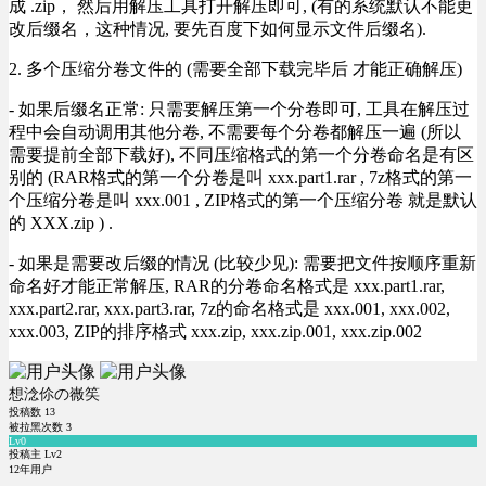
成 .zip， 然后用解压工具打开解压即可, (有的系统默认不能更
改后缀名，这种情况, 要先百度下如何显示文件后缀名).
2. 多个压缩分卷文件的 (需要全部下载完毕后 才能正确解压)
- 如果后缀名正常: 只需要解压第一个分卷即可, 工具在解压过
程中会自动调用其他分卷, 不需要每个分卷都解压一遍 (所以
需要提前全部下载好), 不同压缩格式的第一个分卷命名是有区
别的 (RAR格式的第一个分卷是叫 xxx.part1.rar , 7z格式的第一
个压缩分卷是叫 xxx.001 , ZIP格式的第一个压缩分卷 就是默认
的 XXX.zip ) .
- 如果是需要改后缀的情况 (比较少见): 需要把文件按顺序重新
命名好才能正常解压, RAR的分卷命名格式是 xxx.part1.rar,
xxx.part2.rar, xxx.part3.rar, 7z的命名格式是 xxx.001, xxx.002,
xxx.003, ZIP的排序格式 xxx.zip, xxx.zip.001, xxx.zip.002
想淰伱の嶶笶
投稿数
13
被拉黑次数
3
Lv0
投稿主 Lv2
12年用户