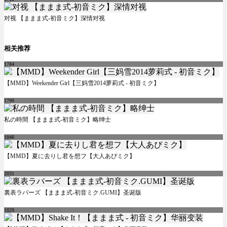
对视 【ままま式-初音ミク】深情对视
相关推荐
1784
【MMD】Weekender Girl【三妈雪2014萝莉式 - 初音ミク】
1799
私の時間 【ままま式-初音ミク】略绅士
1848
【MMD】夏に去りし君を想フ【大人あぴミク】
2031
裏表ラバーズ 【ままま式-初音ミク.GUMI】圣诞版
1829