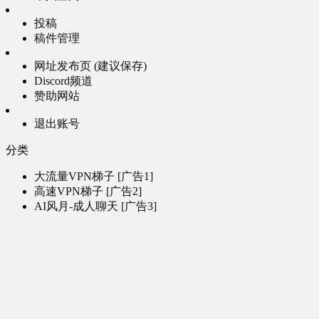
投稿
稿件管理
网址发布页 (建议保存)
Discord频道
赞助网站
退出账号
分类
大流量VPN梯子 [广告1]
高速VPN梯子 [广告2]
AI风月-成人聊天 [广告3]
AI电子魅魔-成人聊天 [广告4]
帮助
问题反馈
歌姬PV区
MMD区
演唱会
初音未来演唱会