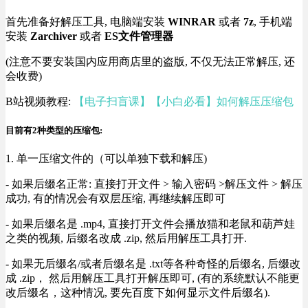
首先准备好解压工具, 电脑端安装
WINRAR
或者
7z
, 手机端
安装
Zarchiver
或者
ES文件管理器
(注意不要安装国内应用商店里的盗版, 不仅无法正常解压, 还
会收费)
B站视频教程:
【电子扫盲课】【小白必看】如何解压压缩包
目前有2种类型的压缩包:
1. 单一压缩文件的（可以单独下载和解压)
- 如果后缀名正常: 直接打开文件 > 输入密码 >解压文件 > 解压
成功, 有的情况会有双层压缩, 再继续解压即可
- 如果后缀名是 .mp4, 直接打开文件会播放猫和老鼠和葫芦娃
之类的视频, 后缀名改成 .zip, 然后用解压工具打开.
- 如果无后缀名/或者后缀名是 .txt等各种奇怪的后缀名, 后缀改
成 .zip， 然后用解压工具打开解压即可, (有的系统默认不能更
改后缀名，这种情况, 要先百度下如何显示文件后缀名).