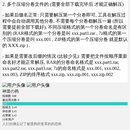
2. 多个压缩分卷文件的 (需要全部下载完毕后 才能正确解压)
- 如果后缀名正常: 只需要解压第一个分卷即可, 工具在解压过
程中会自动调用其他分卷, 不需要每个分卷都解压一遍 (所以
需要提前全部下载好), 不同压缩格式的第一个分卷命名是有区
别的 (RAR格式的第一个分卷是叫 xxx.part1.rar , 7z格式的第一
个压缩分卷是叫 xxx.001 , ZIP格式的第一个压缩分卷 就是默认
的 XXX.zip ) .
- 如果是需要改后缀的情况 (比较少见): 需要把文件按顺序重新
命名好才能正常解压, RAR的分卷命名格式是 xxx.part1.rar,
xxx.part2.rar, xxx.part3.rar, 7z的命名格式是 xxx.001, xxx.002,
xxx.003, ZIP的排序格式 xxx.zip, xxx.zip.001, xxx.zip.002
神渡の鸦
投稿数
168
被拉黑次数
0
Lv5
投稿主 Lv4
评价师 Lv5
点赞家 Lv2
11年用户
人们仿佛忘记了被渡鸦所笼罩的的恐怖