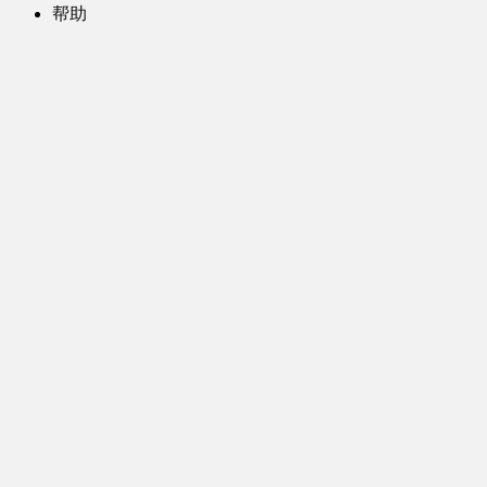
帮助
问题反馈
歌姬PV区
MMD区
演唱会
初音未来演唱会
其他演出
音乐-音频区
虚拟歌手音乐
普通歌手音乐
有声小说-广播剧
同人音声-ASMR [全年龄]
其他音频资源
动漫区
日本动画
国产动画
欧美动画
漫画区
日韩漫画
国产漫画
欧美漫画