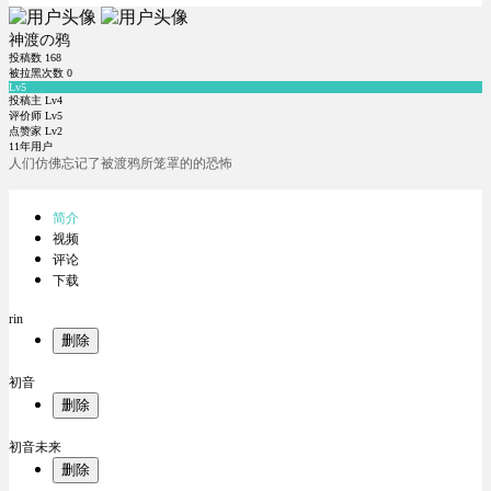
神渡の鸦
投稿数
168
被拉黑次数
0
Lv5
投稿主 Lv4
评价师 Lv5
点赞家 Lv2
11年用户
人们仿佛忘记了被渡鸦所笼罩的的恐怖
简介
视频
评论
下载
rin
删除
初音
删除
初音未来
删除