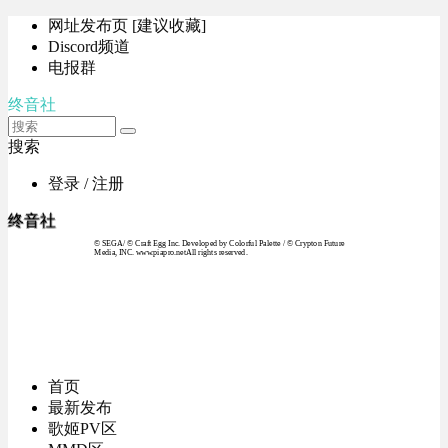
网址发布页 [建议收藏]
Discord频道
电报群
终音社
搜索
登录 / 注册
终音社
© SEGA / © Craft Egg Inc. Developed by Colorful Palette / © Crypton Future
Media, INC. www.piapro.netAll rights reserved.
首页
最新发布
歌姬PV区