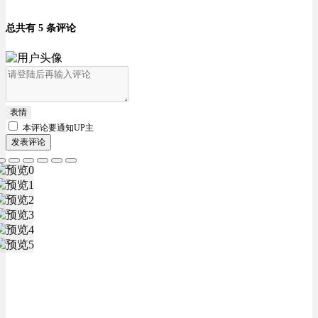
总共有 5 条评论
表情
本评论要
通知UP主
发表评论