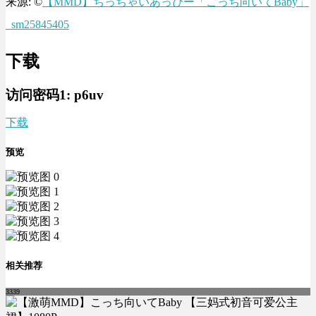
来源: ©
【MMD】ちっちゃいあっぴー「こっち向いてBaby」
_sm25845405
下载
访问密码1:
p6uv
下载
预览
相关推荐
3339