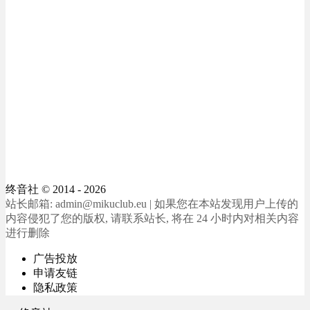
终音社
© 2014 - 2026
站长邮箱: admin@mikuclub.eu | 如果您在本站发现用户上传的
内容侵犯了您的版权, 请联系站长, 将在 24 小时内对相关内容
进行删除
广告投放
申请友链
隐私政策