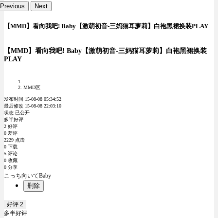
Previous
Next
【MMD】看向我吧! Baby【激萌初音-三妈猫耳萝莉】白袍黑裙换装PLAY
【MMD】看向我吧! Baby【激萌初音-三妈猫耳萝莉】白袍黑裙换装
PLAY
MMD区
发布时间 15-08-08 05:34:52
最后修改 15-08-08 22:03:10
状态 已公开
多半好评
2 好评
0 差评
2229 点击
0 下载
5 评论
0 收藏
0 分享
こっち向いてBaby
删除
好评
2
多半好评