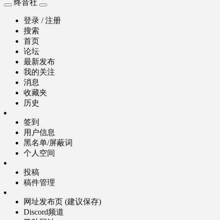
终音社
登录 / 注册
搜索
首页
论坛
最新发布
我的关注
消息
收藏夹
历史
签到
用户信息
黑名单/屏蔽词
个人空间
投稿
稿件管理
网址发布页 (建议保存)
Discord频道