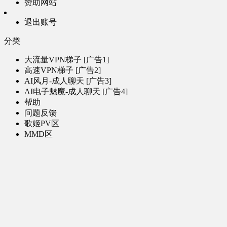
赞助网站
退出账号
分类
大流量VPN梯子 [广告1]
高速VPN梯子 [广告2]
AI风月-成人聊天 [广告3]
AI电子魅魔-成人聊天 [广告4]
帮助
问题反馈
歌姬PV区
MMD区
演唱会
初音未来演唱会
其他演出
音乐-音频区
虚拟歌手音乐
普通歌手音乐
有声小说-广播剧
同人音声-ASMR [全年龄]