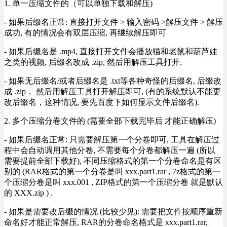
1. 单一压缩文件的（可以单独下载和解压)
- 如果后缀名正常: 直接打开文件 > 输入密码 >解压文件 > 解压
成功, 有的情况会有双层压缩, 再继续解压即可
- 如果后缀名是 .mp4, 直接打开文件会播放猫和老鼠和葫芦娃
之类的视频, 后缀名改成 .zip, 然后用解压工具打开.
- 如果无后缀名/或者后缀名是 .txt等各种奇怪的后缀名, 后缀改
成 .zip， 然后用解压工具打开解压即可, (有的系统默认不能更
改后缀名，这种情况, 要先百度下如何显示文件后缀名).
2. 多个压缩分卷文件的 (需要全部下载完毕后 才能正确解压)
- 如果后缀名正常: 只需要解压第一个分卷即可, 工具在解压过
程中会自动调用其他分卷, 不需要每个分卷都解压一遍 (所以
需要提前全部下载好), 不同压缩格式的第一个分卷命名是有区
别的 (RAR格式的第一个分卷是叫 xxx.part1.rar , 7z格式的第一
个压缩分卷是叫 xxx.001 , ZIP格式的第一个压缩分卷 就是默认
的 XXX.zip ) .
- 如果是需要改后缀的情况 (比较少见): 需要把文件按顺序重新
命名好才能正常解压, RAR的分卷命名格式是 xxx.part1.rar,