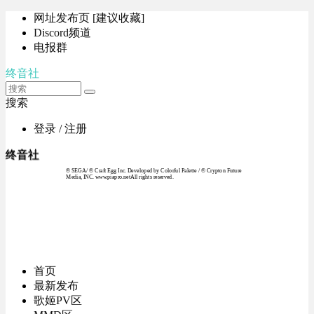
网址发布页 [建议收藏]
Discord频道
电报群
终音社
搜索
登录 / 注册
终音社
© SEGA / © Craft Egg Inc. Developed by Colorful Palette / © Crypton Future
Media, INC. www.piapro.netAll rights reserved.
首页
最新发布
歌姬PV区