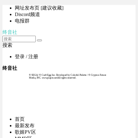
网址发布页 [建议收藏]
Discord频道
电报群
终音社
搜索
登录 / 注册
终音社
© SEGA / © Craft Egg Inc. Developed by Colorful Palette / © Crypton Future
Media, INC. www.piapro.netAll rights reserved.
首页
最新发布
歌姬PV区