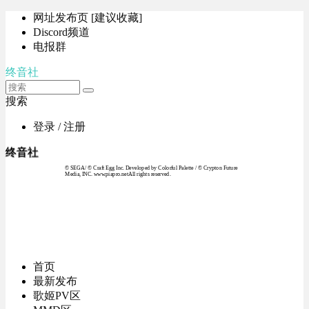
网址发布页 [建议收藏]
Discord频道
电报群
终音社
搜索
登录 / 注册
终音社
© SEGA / © Craft Egg Inc. Developed by Colorful Palette / © Crypton Future
Media, INC. www.piapro.netAll rights reserved.
首页
最新发布
歌姬PV区