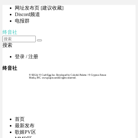
网址发布页 [建议收藏]
Discord频道
电报群
终音社
搜索
登录 / 注册
终音社
© SEGA / © Craft Egg Inc. Developed by Colorful Palette / © Crypton Future
Media, INC. www.piapro.netAll rights reserved.
首页
最新发布
歌姬PV区