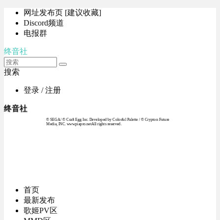
网址发布页 [建议收藏]
Discord频道
电报群
终音社
搜索
登录 / 注册
终音社
© SEGA / © Craft Egg Inc. Developed by Colorful Palette / © Crypton Future
Media, INC. www.piapro.netAll rights reserved.
首页
最新发布
歌姬PV区