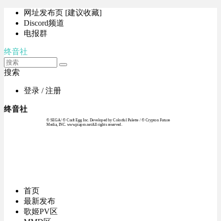
网址发布页 [建议收藏]
Discord频道
电报群
终音社
搜索
登录 / 注册
终音社
© SEGA / © Craft Egg Inc. Developed by Colorful Palette / © Crypton Future
Media, INC. www.piapro.netAll rights reserved.
首页
最新发布
歌姬PV区