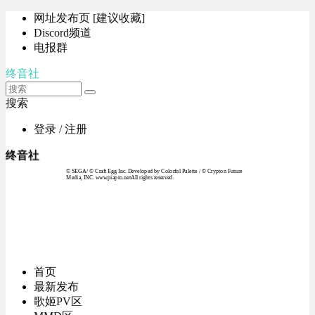
网址发布页 [建议收藏]
Discord频道
电报群
终音社
搜索
登录 / 注册
终音社
© SEGA / © Craft Egg Inc. Developed by Colorful Palette / © Crypton Future
Media, INC. www.piapro.netAll rights reserved.
首页
最新发布
歌姬PV区