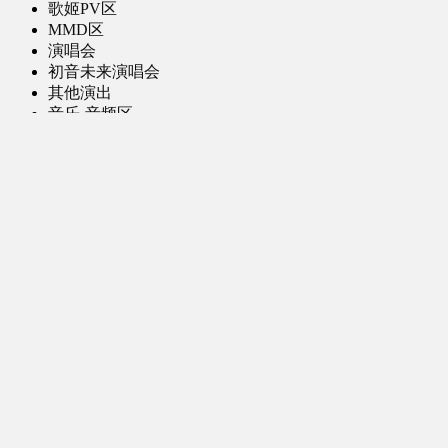
歌姬PV区
MMD区
演唱会
初音未来演唱会
其他演出
音乐-音频区
虚拟歌手音乐
普通歌手音乐
有声小说-广播剧
同人音声-ASMR [全年龄]
其他音频资源
动漫区
日本动画
国产动画
欧美动画
漫画区
日韩漫画
国产漫画
欧美漫画
小说-读物区
网文小说