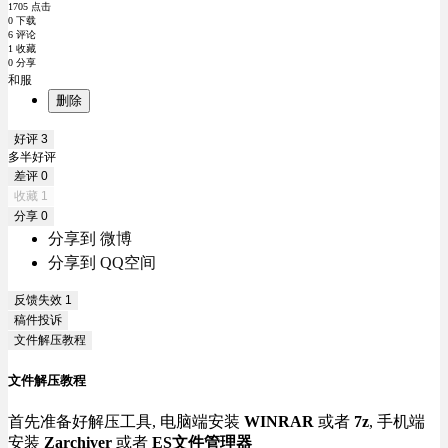
1705 点击
0 下载
6 评论
1 收藏
0 分享
和服
删除
好评
3
多半好评
差评
0
收藏
1
分享
0
分享到 微博
分享到 QQ空间
反馈失效
1
稿件投诉
文件解压教程
文件解压教程
首先准备好解压工具, 电脑端安装
WINRAR
或者
7z
, 手机端
安装
Zarchiver
或者
ES文件管理器