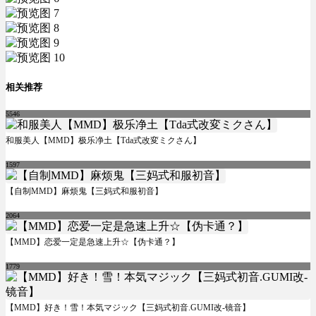
相关推荐
5546
和服美人【MMD】极乐净土【Tda式改変ミクさん】
1597
【自制MMD】麻烦鬼【三妈式和服初音】
2064
【MMD】恋爱一定是急速上升☆【伪卡通？】
1779
【MMD】好き！雪！本気マジック【三妈式初音.GUMI改-镜音】