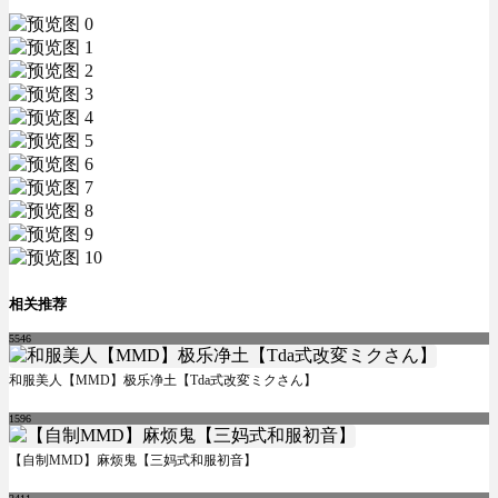
相关推荐
5546
和服美人【MMD】极乐净土【Tda式改変ミクさん】
1596
【自制MMD】麻烦鬼【三妈式和服初音】