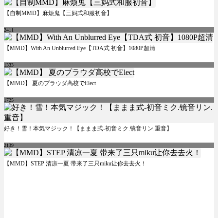
【自制MMD】麻烦鬼【三妈式和服初音】
2411
【MMD】With An Unblurred Eye【TDA式 初音】1080P超清
1333
【MMD】 夏のプラウダ高校でElect
1725
好き！雪！本気マジック！【ままま式-初音ミク.镜音リン.重音】
2139
【MMD】STEP 清凉一夏 带来了三只miku让你去去火！