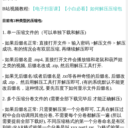
B站视频教程:
【电子扫盲课】【小白必看】如何解压压缩包
目前有2种类型的压缩包:
1. 单一压缩文件的（可以单独下载和解压)
- 如果后缀名正常: 直接打开文件 > 输入密码 >解压文件 > 解压
成功, 有的情况会有双层压缩, 再继续解压即可
- 如果后缀名是 .mp4, 直接打开文件会播放猫和老鼠和葫芦娃
之类的视频, 后缀名改成 .zip, 然后用解压工具打开.
- 如果无后缀名/或者后缀名是 .txt等各种奇怪的后缀名, 后缀改
成 .zip， 然后用解压工具打开解压即可, (有的系统默认不能更
改后缀名，这种情况, 要先百度下如何显示文件后缀名).
2. 多个压缩分卷文件的 (需要全部下载完毕后 才能正确解压)
- 如果后缀名正常: 只需要解压第一个分卷即可, 工具在解压过
程中会自动调用其他分卷, 不需要每个分卷都解压一遍 (所以
需要提前全部下载好), 不同压缩格式的第一个分卷命名是有区
别的 (RAR格式的第一个分卷是叫 xxx.part1.rar , 7z格式的第一