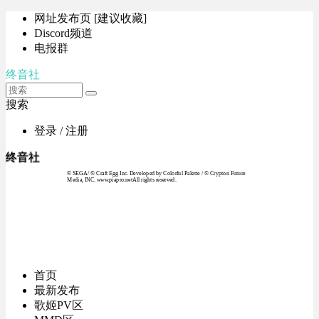
网址发布页 [建议收藏]
Discord频道
电报群
终音社
搜索
登录 / 注册
终音社
© SEGA / © Craft Egg Inc. Developed by Colorful Palette / © Crypton Future
Media, INC. www.piapro.netAll rights reserved.
首页
最新发布
歌姬PV区