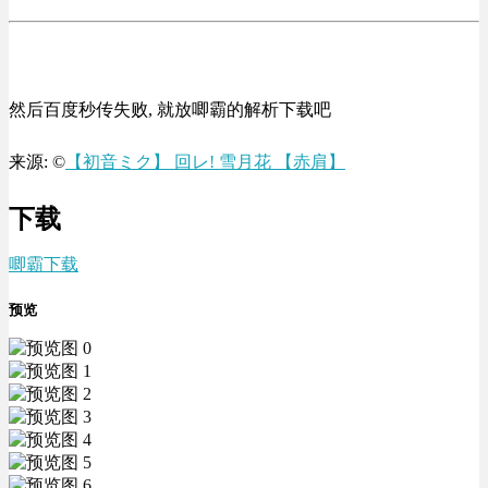
然后百度秒传失败, 就放唧霸的解析下载吧
来源: ©
【初音ミク】 回レ! 雪月花 【赤肩】
下载
唧霸下载
预览