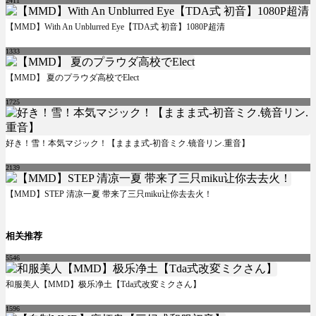
2411
【MMD】With An Unblurred Eye【TDA式 初音】1080P超清
1333
【MMD】 夏のプラウダ高校でElect
1725
好き！雪！本気マジック！【ままま式-初音ミク.镜音リン.重音】
2139
【MMD】STEP 清凉一夏 带来了三只miku让你去去火！
相关推荐
5546
和服美人【MMD】极乐净土【Tda式改変ミクさん】
1596