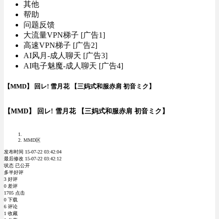
其他
帮助
问题反馈
大流量VPN梯子 [广告1]
高速VPN梯子 [广告2]
AI风月-成人聊天 [广告3]
AI电子魅魔-成人聊天 [广告4]
【MMD】 回レ! 雪月花 【三妈式和服赤肩 初音ミク】
【MMD】 回レ! 雪月花 【三妈式和服赤肩 初音ミク】
MMD区
发布时间 15-07-22 03:42:04
最后修改 15-07-22 03:42:12
状态 已公开
多半好评
3 好评
0 差评
1705 点击
0 下载
6 评论
1 收藏