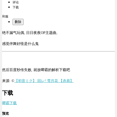
评论
下载
和服
删除
绝不漏气玩偶, 日日夜夜OP主题曲,
感觉伴舞好怪是什么鬼
然后百度秒传失败, 就放唧霸的解析下载吧
来源: ©
【初音ミク】 回レ! 雪月花 【赤肩】
下载
唧霸下载
预览