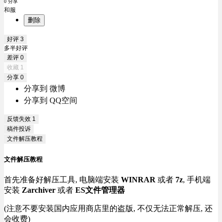
0 分享
和服
删除
好评
3
多半好评
差评
0
收藏
1
分享
0
分享到 微博
分享到 QQ空间
反馈失效
1
稿件投诉
文件解压教程
文件解压教程
首先准备好解压工具, 电脑端安装
WINRAR
或者
7z
, 手机端
安装
Zarchiver
或者
ES文件管理器
(注意不要安装国内应用商店里的盗版, 不仅无法正常解压, 还
会收费)