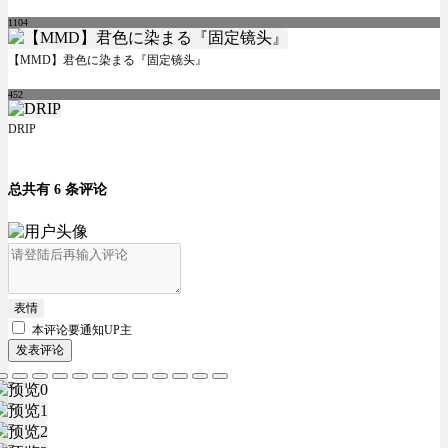
1104
【MMD】君色に染まる『固定镜头』
452
DRIP
总共有 6 条评论
表情
本评论要
通知UP主
发表评论