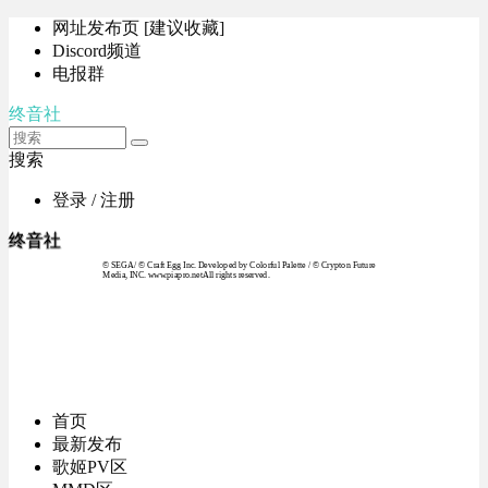
网址发布页 [建议收藏]
Discord频道
电报群
终音社
搜索
登录 / 注册
终音社
© SEGA / © Craft Egg Inc. Developed by Colorful Palette / © Crypton Future
Media, INC. www.piapro.netAll rights reserved.
首页
最新发布
歌姬PV区