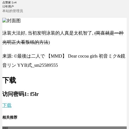
点赞家 Lv4
12年用户
本站的管理员
泳装大法好, 当初发明泳装的人真是太机智了,
(简直就是一种
光明正大看叛纸的方法
)
来源: ©最後は二人で 【MMD】 Dear cocoa girls 初音ミク&鏡
音リン YYB式_sm25589555
下载
访问密码1:
f5lr
下载
相关推荐
3302