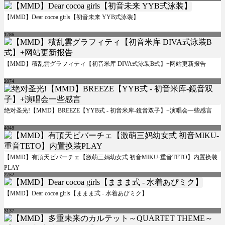
【MMD】Dear cocoa girls【初音未来 YYB式泳装】
1786
【MMD】積乱雲グラフィティ【初音米库 DIVA式泳装B式】+网站更新报告
2074
绝对圣光!【MMD】BREEZE【YYB式 - 初音米库-鏡音双子】+演唱会一些感言
4048
【MMD】有頂天ビバーチェ【激萌三妈幼女式 初音MIKU-重音TETO】内置换装
PLAY
2752
【MMD】Dear cocoa girls【ままま式 - 水着あぴミク】
3137