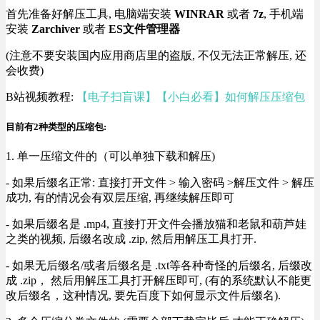
首先准备好解压工具, 电脑端安装
WINRAR
或者
7z
, 手机端
安装
Zarchiver
或者
ES文件管理器
(注意不要安装国内应用商店里的盗版, 不仅无法正常解压, 还
会收费)
B站视频教程:
【电子扫盲课】【小白必看】如何解压压缩包
目前有2种类型的压缩包:
1. 单一压缩文件的（可以单独下载和解压)
- 如果后缀名正常: 直接打开文件 > 输入密码 >解压文件 > 解压
成功, 有的情况会有双层压缩, 再继续解压即可
- 如果后缀名是 .mp4, 直接打开文件会播放猫和老鼠和葫芦娃
之类的视频, 后缀名改成 .zip, 然后用解压工具打开.
- 如果无后缀名/或者后缀名是 .txt等各种奇怪的后缀名, 后缀改
成 .zip， 然后用解压工具打开解压即可, (有的系统默认不能更
改后缀名，这种情况, 要先百度下如何显示文件后缀名).