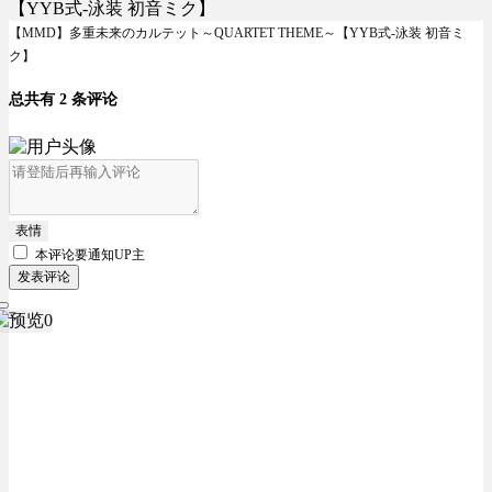
【MMD】多重未来のカルテット～QUARTET THEME～【YYB式-泳装 初音ミ
ク】
总共有 2 条评论
表情
本评论要
通知UP主
发表评论