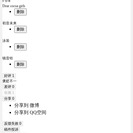
0 分享
Dear cocoa girls
删除
初音未来
删除
泳装
删除
镜音铃
删除
好评
1
褒贬不一
差评
0
收藏
1
分享
0
分享到 微博
分享到 QQ空间
反馈失效
0
稿件投诉