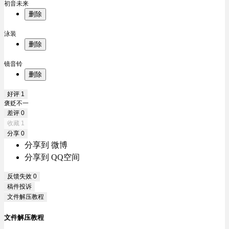
初音未来
删除
泳装
删除
镜音铃
删除
好评
1
褒贬不一
差评
0
收藏
1
分享
0
分享到 微博
分享到 QQ空间
反馈失效
0
稿件投诉
文件解压教程
文件解压教程