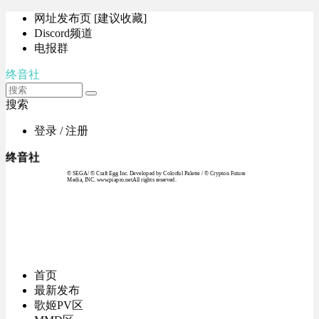
网址发布页 [建议收藏]
Discord频道
电报群
终音社
搜索
登录 / 注册
终音社
© SEGA / © Craft Egg Inc. Developed by Colorful Palette / © Crypton Future
Media, INC. www.piapro.netAll rights reserved.
首页
最新发布
歌姬PV区