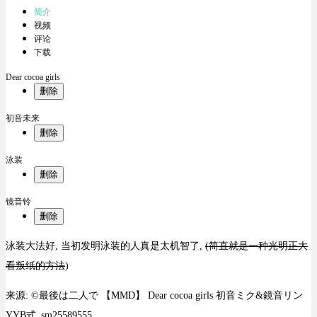
简介
视频
评论
下载
Dear cocoa girls
删除
初音未来
删除
泳装
删除
镜音铃
删除
泳装大法好, 当初发明泳装的人真是太机智了,
(简直就是一种光明正大
看叛纸的方法
)
来源: ©最後は二人で 【MMD】 Dear cocoa girls 初音ミク&鏡音リン
YYB式_sm25589555