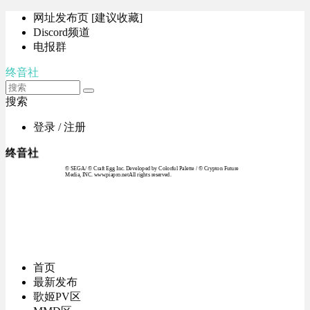
网址发布页 [建议收藏]
Discord频道
电报群
终音社
搜索
登录 / 注册
终音社
© SEGA / © Craft Egg Inc. Developed by Colorful Palette / © Crypton Future
Media, INC. www.piapro.netAll rights reserved.
首页
最新发布
歌姬PV区