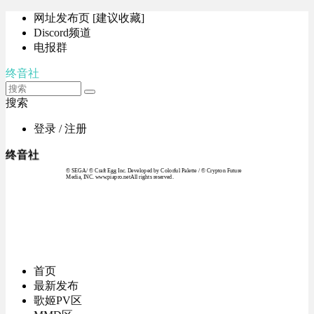
网址发布页 [建议收藏]
Discord频道
电报群
终音社
搜索
登录 / 注册
终音社
© SEGA / © Craft Egg Inc. Developed by Colorful Palette / © Crypton Future
Media, INC. www.piapro.netAll rights reserved.
首页
最新发布
歌姬PV区