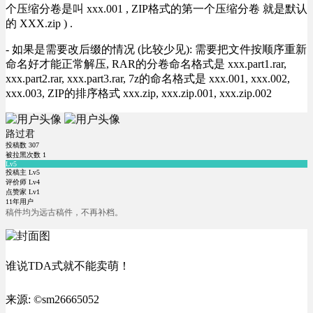
个压缩分卷是叫 xxx.001 , ZIP格式的第一个压缩分卷 就是默认
的 XXX.zip ) .
- 如果是需要改后缀的情况 (比较少见): 需要把文件按顺序重新
命名好才能正常解压, RAR的分卷命名格式是 xxx.part1.rar,
xxx.part2.rar, xxx.part3.rar, 7z的命名格式是 xxx.001, xxx.002,
xxx.003, ZIP的排序格式 xxx.zip, xxx.zip.001, xxx.zip.002
路过君
投稿数
307
被拉黑次数
1
Lv5
投稿主 Lv5
评价师 Lv4
点赞家 Lv1
11年用户
稿件均为远古稿件，不再补档。
谁说TDA式就不能卖萌！
来源: ©sm26665052