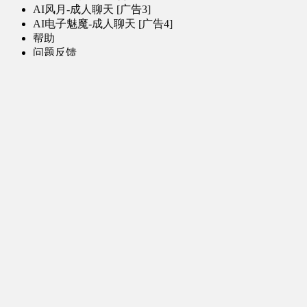
AI风月-成人聊天 [广告3]
AI电子魅魔-成人聊天 [广告4]
帮助
问题反馈
歌姬PV区
MMD区
演唱会
初音未来演唱会
其他演出
音乐-音频区
虚拟歌手音乐
普通歌手音乐
有声小说-广播剧
同人音声-ASMR [全年龄]
其他音频资源
动漫区
日本动画
国产动画
欧美动画
漫画区
日韩漫画