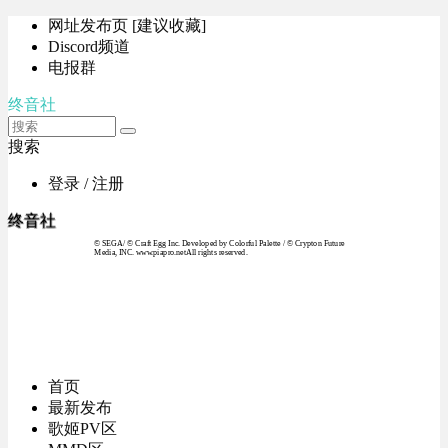
网址发布页 [建议收藏]
Discord频道
电报群
终音社
搜索
登录 / 注册
终音社
© SEGA / © Craft Egg Inc. Developed by Colorful Palette / © Crypton Future
Media, INC. www.piapro.netAll rights reserved.
首页
最新发布
歌姬PV区