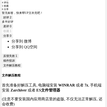
4 评论
1 收藏
0 分享
暂无标签，快来帮UP主补充吧！
好评
2
多半好评
差评
0
收藏
1
分享
0
分享到 微博
分享到 QQ空间
反馈失效
1
稿件投诉
文件解压教程
文件解压教程
首先准备好解压工具, 电脑端安装
WINRAR
或者
7z
, 手机端
安装
Zarchiver
或者
ES文件管理器
(注意不要安装国内应用商店里的盗版, 不仅无法正常解压, 还
会收费)