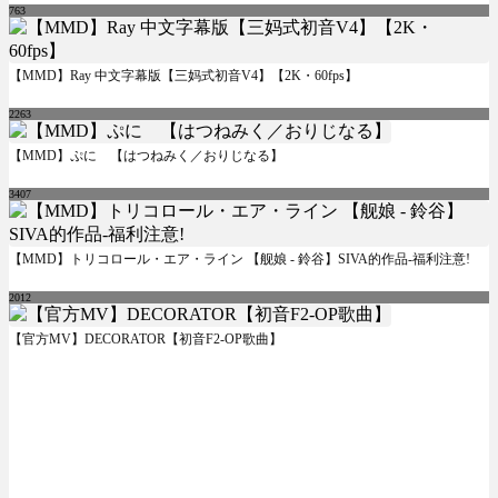
763
【MMD】Ray 中文字幕版【三妈式初音V4】【2K・60fps】
2263
【MMD】ぷに 【はつねみく／おりじなる】
3407
【MMD】トリコロール・エア・ライン 【舰娘 - 鈴谷】SIVA的作品-福利注意!
2012
【官方MV】DECORATOR【初音F2-OP歌曲】