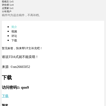
投稿主 Lv5
评价师 Lv4
点赞家 Lv1
11年用户
稿件均为远古稿件，不再补档。
简介
视频
评论
下载
暂无标签，快来帮UP主补充吧！
谁说TDA式就不能卖萌！
来源: ©sm26665052
下载
访问密码1:
qoo9
下载
预览