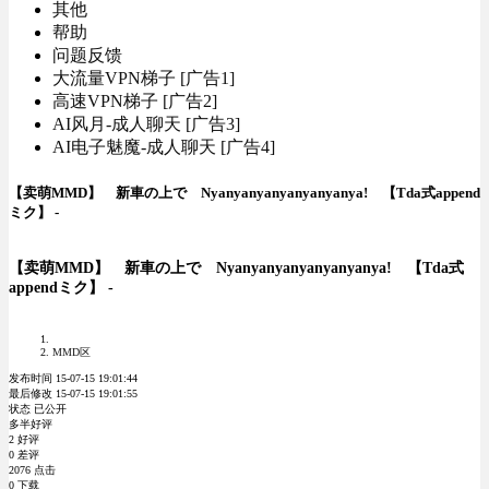
其他
帮助
问题反馈
大流量VPN梯子 [广告1]
高速VPN梯子 [广告2]
AI风月-成人聊天 [广告3]
AI电子魅魔-成人聊天 [广告4]
【卖萌MMD】 新車の上で Nyanyanyanyanyanyanya! 【Tda式append
ミク】 -
【卖萌MMD】 新車の上で Nyanyanyanyanyanyanya! 【Tda式
appendミク】 -
MMD区
发布时间 15-07-15 19:01:44
最后修改 15-07-15 19:01:55
状态 已公开
多半好评
2 好评
0 差评
2076 点击
0 下载