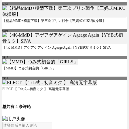
5659
【精品MMD+模型下载】第三次プリン戦争【三妈式MIKU体操服】
6994
【4K-MMD】アゲアゲアゲイン Ageage Again【YYB式初音ミク】SIVA
2117
【MMD】つみ式初音的「GIRLS」
2411
ELECT 【 Tda式 - 初音ミク 】 高清无字幕版
总共有 4 条评论