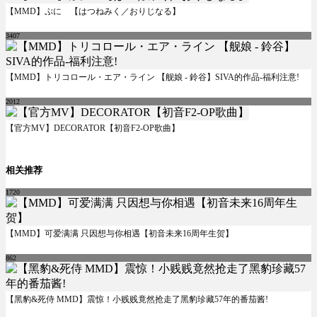
【MMD】ぷに 【はつねみく／おりじなる】
3407
【MMD】トリコロール・エア・ライン 【舰娘 - 鈴谷】SIVA的作品-福利注意!
2012
【官方MV】DECORATOR【初音F2-OP歌曲】
相关推荐
1720
【MMD】可爱满满 只因想与你相遇【初音未来16周年生贺】
862
【黑豹&死侍 MMD】震惊！小贱贱竟然抢走了黑豹珍藏57年的番茄酱!