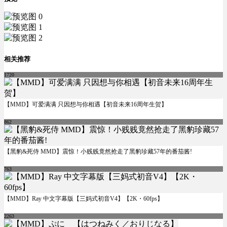
相关推荐
1720
【MMD】可爱满满 只因想与你相遇【初音未来16周年生贺】
862
【黑豹&死侍 MMD】震惊！小贱贱竟然抢走了黑豹珍藏57年的番茄酱!
763
【MMD】Ray 中文字幕版【三妈式初音V4】【2K・60fps】
2263