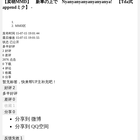
【卖萌MMD】 新車の上で Nyanyanyanyanyanyanya! 【Tda式
appendミク】 -
MMD区
发布时间 15-07-15 19:01:44
最后修改 15-07-15 19:01:55
状态 已公开
多半好评
2 好评
0 差评
2076 点击
0 下载
4 评论
1 收藏
0 分享
暂无标签，快来帮UP主补充吧！
好评
2
多半好评
差评
0
收藏
1
分享
0
分享到 微博
分享到 QQ空间
反馈失效
1