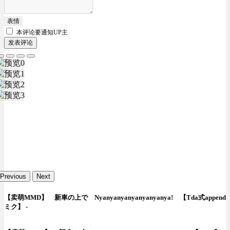
表情
本评论要
通知UP主
发表评论
Previous
Next
【卖萌MMD】 新車の上で Nyanyanyanyanyanyanya! 【Tda式append
ミク】 -