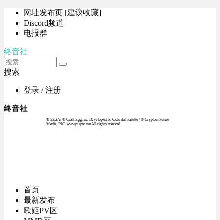
网址发布页 [建议收藏]
Discord频道
电报群
终音社
搜索
登录 / 注册
终音社
© SEGA / © Craft Egg Inc. Developed by Colorful Palette / © Crypton Future
Media, INC. www.piapro.netAll rights reserved.
首页
最新发布
歌姬PV区