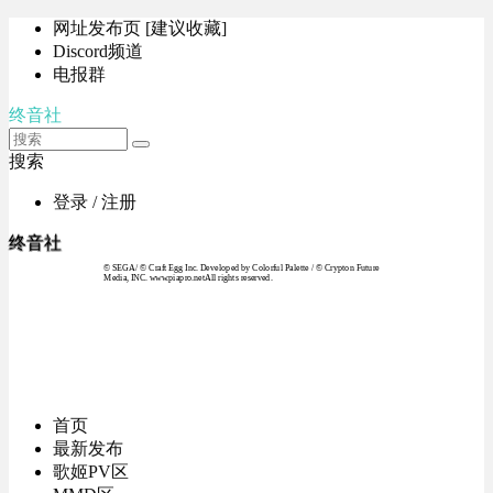
网址发布页 [建议收藏]
Discord频道
电报群
终音社
搜索
登录 / 注册
终音社
© SEGA / © Craft Egg Inc. Developed by Colorful Palette / © Crypton Future
Media, INC. www.piapro.netAll rights reserved.
首页
最新发布
歌姬PV区