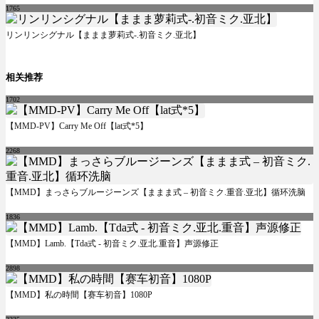
1765
リンリンシグナル【ままま萝莉式-.初音ミク.亚北】
相关推荐
1702
【MMD-PV】Carry Me Off【lat式*5】
2268
【MMD】まっさらブルージーンズ【ままま式 – 初音ミク.重音.亚北】循环洗脑
1836
【MMD】Lamb.【Tda式 - 初音ミク.亚北.重音】声源修正
2898
【MMD】私の時間【赛车初音】1080P