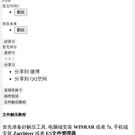
0 分享
亚北NERU
删除
初音未来
删除
好评
0
暂无评分
差评
0
收藏
0
分享
0
分享到 微博
分享到 QQ空间
反馈失效
5
稿件投诉
文件解压教程
文件解压教程
首先准备好解压工具, 电脑端安装
WINRAR
或者
7z
, 手机端
安装
Zarchiver
或者
ES文件管理器