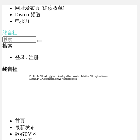
网址发布页 [建议收藏]
Discord频道
电报群
终音社
搜索
登录 / 注册
终音社
© SEGA / © Craft Egg Inc. Developed by Colorful Palette / © Crypton Future
Media, INC. www.piapro.netAll rights reserved.
首页
最新发布
歌姬PV区