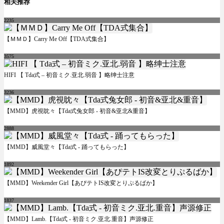
相关推荐
2235
【ＭＭＤ】Carry Me Off【TDA式集合】
3575
HIFI 【 Tda式 – 初音ミク.亚北.弱音 】略绅士注意
3236
【MMD】虎視眈々【Tda式兔女郎 - 初音&亚北&重音】
2888
【MMD】威風堂々【Tda式 - 踊ってもらった】
1892
【MMD】Weekender Girl【あぴテトIS改変とりぷるばか】
1837
【MMD】Lamb.【Tda式 - 初音ミク.亚北.重音】声源修正