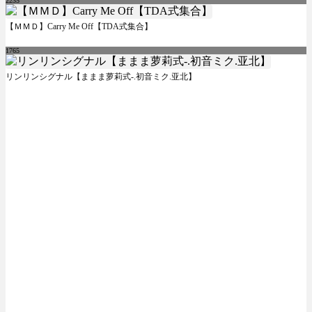
2235
【ＭＭＤ】Carry Me Off【TDA式集合】
1765
リンリンシグナル【ままま萝莉式-.初音ミク.亚北】