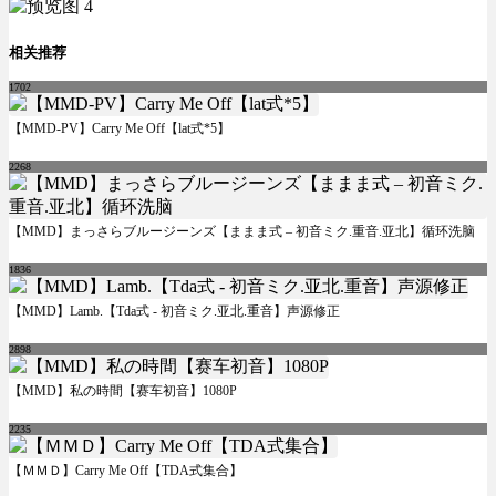
相关推荐
1702
【MMD-PV】Carry Me Off【lat式*5】
2268
【MMD】まっさらブルージーンズ【ままま式 – 初音ミク.重音.亚北】循环洗脑
1836
【MMD】Lamb.【Tda式 - 初音ミク.亚北.重音】声源修正
2898
【MMD】私の時間【赛车初音】1080P
2235
【ＭＭＤ】Carry Me Off【TDA式集合】