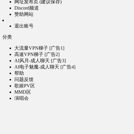
网址发布页 (建议保存)
Discord频道
赞助网站
退出账号
分类
大流量VPN梯子 [广告1]
高速VPN梯子 [广告2]
AI风月-成人聊天 [广告3]
AI电子魅魔-成人聊天 [广告4]
帮助
问题反馈
歌姬PV区
MMD区
演唱会
初音未来演唱会
其他演出
音乐-音频区
虚拟歌手音乐
普通歌手音乐