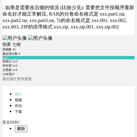
- 如果是需要改后缀的情况 (比较少见): 需要把文件按顺序重新
命名好才能正常解压, RAR的分卷命名格式是 xxx.part1.rar,
xxx.part2.rar, xxx.part3.rar, 7z的命名格式是 xxx.001, xxx.002,
xxx.003, ZIP的排序格式 xxx.zip, xxx.zip.001, xxx.zip.002
朝雾 七绪
投稿数
45
被拉黑次数
0
Lv4
投稿主 Lv3
评价师 Lv3
点赞家 Lv3
11年用户
最近较忙暂停更新
简介
视频
评论
下载
亚北NERU
删除