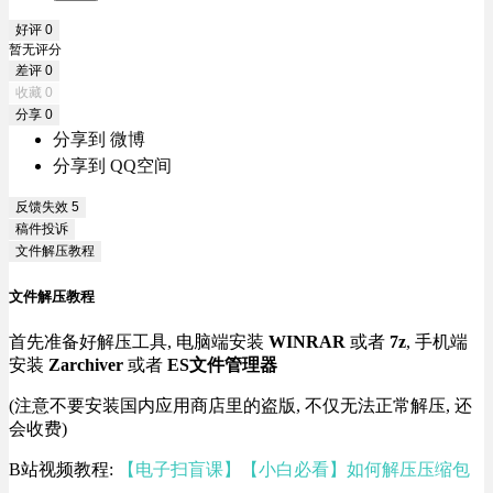
好评
0
暂无评分
差评
0
收藏
0
分享
0
分享到 微博
分享到 QQ空间
反馈失效
5
稿件投诉
文件解压教程
文件解压教程
首先准备好解压工具, 电脑端安装
WINRAR
或者
7z
, 手机端
安装
Zarchiver
或者
ES文件管理器
(注意不要安装国内应用商店里的盗版, 不仅无法正常解压, 还
会收费)
B站视频教程:
【电子扫盲课】【小白必看】如何解压压缩包