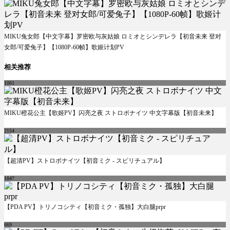
MIKU兔女郎【中文字幕】罗密欧与灰姑娘 ロミオとシンデレラ【初音未来 登对
女郎/可爱兔子】【1080P-60帧】歌姬计划PV
相关推荐
1061
MIKU橙花公主【歌姬PV】闪亮之夜 ストロボナイツ 中文字幕版【初音未来】
2154
【超清PV】ストロボナイツ【初音ミク - スピリチュアル】
1847
【PDA PV】トリノコシティ【初音ミク・孤独】大白腿prpr
669