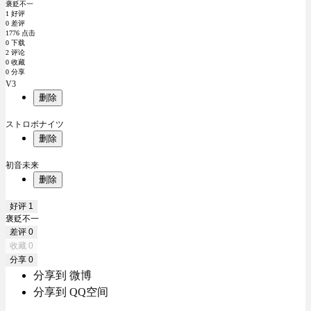
褒贬不一
1 好评
0 差评
1776 点击
0 下载
2 评论
0 收藏
0 分享
V3
删除
ストロボナイツ
删除
初音未来
删除
好评
1
褒贬不一
差评
0
收藏
0
分享
0
分享到 微博
分享到 QQ空间