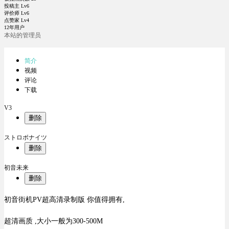
投稿主 Lv6
评价师 Lv6
点赞家 Lv4
12年用户
本站的管理员
简介
视频
评论
下载
V3
删除
ストロボナイツ
删除
初音未来
删除
初音街机PV超高清录制版 你值得拥有,
超清画质 ,大小一般为300-500M