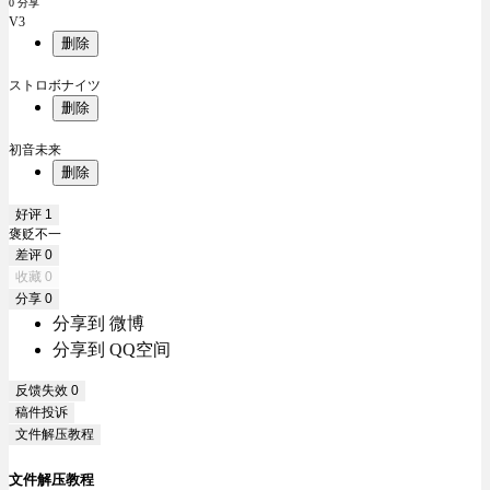
0 分享
V3
删除
ストロボナイツ
删除
初音未来
删除
好评
1
褒贬不一
差评
0
收藏
0
分享
0
分享到 微博
分享到 QQ空间
反馈失效
0
稿件投诉
文件解压教程
文件解压教程