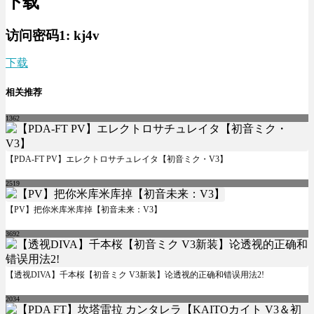
下载
访问密码1:
kj4v
下载
相关推荐
1362
【PDA-FT PV】エレクトロサチュレイタ【初音ミク・V3】
2519
【PV】把你米库米库掉【初音未来：V3】
3692
【透视DIVA】千本桜【初音ミク V3新装】论透视的正确和错误用法2!
2034