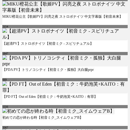
MIKU橙花公主【歌姬PV】闪亮之夜 ストロボナイツ 中文字幕版【初音未来】
2154
【超清PV】ストロボナイツ【初音ミク - スピリチュアル】
1847
【PDA PV】トリノコシティ【初音ミク・孤独】大白腿prpr
669
【PD FT】Out of Eden【初音ミク：牛奶泡芙+KAITO：有罪】
1556
初めての恋が終わる時【初音ミク_スイムウェアB】
3367