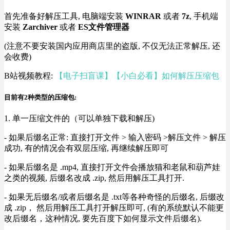
首先准备好解压工具, 电脑端安装
WINRAR
或者
7z
, 手机端
安装
Zarchiver
或者
ES文件管理器
(注意不要安装国内应用商店里的盗版, 不仅无法正常解压, 还
会收费)
B站视频教程:
【电子扫盲课】【小白必看】如何解压压缩包
目前有2种类型的压缩包:
1. 单一压缩文件的（可以单独下载和解压)
- 如果后缀名正常: 直接打开文件 > 输入密码 >解压文件 > 解压
成功, 有的情况会有双层压缩, 再继续解压即可
- 如果后缀名是 .mp4, 直接打开文件会播放猫和老鼠和葫芦娃
之类的视频, 后缀名改成 .zip, 然后用解压工具打开.
- 如果无后缀名/或者后缀名是 .txt等各种奇怪的后缀名, 后缀改
成 .zip， 然后用解压工具打开解压即可, (有的系统默认不能更
改后缀名，这种情况, 要先百度下如何显示文件后缀名).