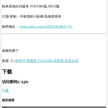
秒杀其他任何版本,YOTUBE版,NICO版
片源/录制：不敢浪的小妖精/高画质怪兽
贴吧地址：
//tieba.baidu.com/p/3859528288?fr=frs
老曲经典了
来源: ©
//初音PV资源群 231425666 高画质-怪兽出品
下载
访问密码1:
kj4v
下载
相关推荐
1061