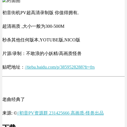
初音街机PV超高清录制版 你值得拥有,
超清画质 ,大小一般为300-500M
秒杀其他任何版本,YOTUBE版,NICO版
片源/录制：不敢浪的小妖精/高画质怪兽
贴吧地址：
//tieba.baidu.com/p/3859528288?fr=frs
老曲经典了
来源: ©
//初音PV资源群 231425666 高画质-怪兽出品