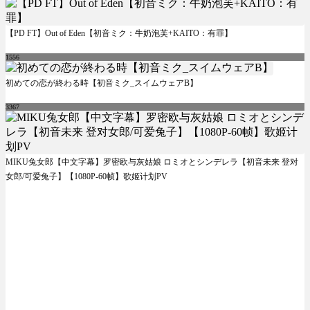
【PD FT】Out of Eden【初音ミク：牛奶泡芙+KAITO：有罪】
1556
初めての恋が終わる時【初音ミク_スイムウェアB】
3367
MIKU兔女郎【中文字幕】罗密欧与灰姑娘 ロミオとシンデレラ【初音未来 登对
女郎/可爱兔子】【1080P-60帧】歌姬计划PV