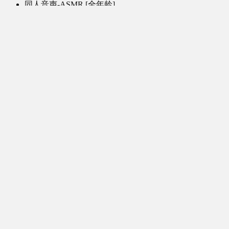
同人音声-ASMR [全年龄]
其他音频资源
动漫区
日本动画
国产动画
欧美动画
漫画区
日韩漫画
国产漫画
欧美漫画
小说-读物区
网文小说
日式轻小说
其他读物
图片区
ACG图片 [全年龄]
其他图片
AI图片 [全年龄]
游戏区
PC-游戏
手机-游戏