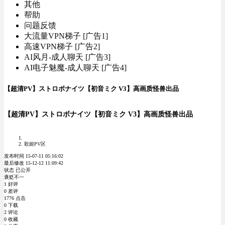
其他
帮助
问题反馈
大流量VPN梯子 [广告1]
高速VPN梯子 [广告2]
AI风月-成人聊天 [广告3]
AI电子魅魔-成人聊天 [广告4]
【超清PV】ストロボナイツ【初音ミク V3】高画质怪兽出品
【超清PV】ストロボナイツ【初音ミク V3】高画质怪兽出品
歌姬PV区
发布时间 15-07-11 05:16:02
最后修改 15-12-12 11:09:42
状态 已公开
褒贬不一
1 好评
0 差评
1776 点击
0 下载
2 评论
0 收藏