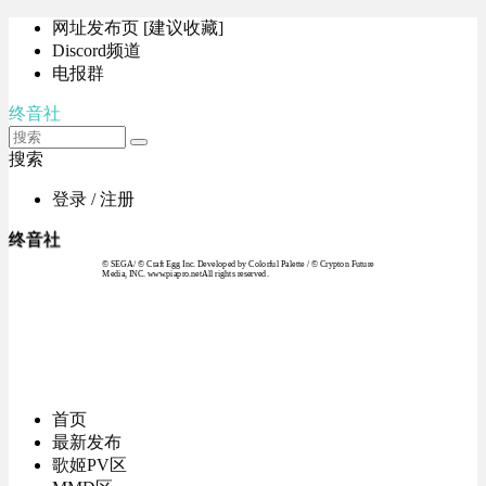
网址发布页 [建议收藏]
Discord频道
电报群
终音社
搜索
登录 / 注册
终音社
© SEGA / © Craft Egg Inc. Developed by Colorful Palette / © Crypton Future
Media, INC. www.piapro.netAll rights reserved.
首页
最新发布
歌姬PV区