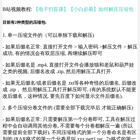
B站视频教程:
【电子扫盲课】【小白必看】如何解压压缩包
目前有2种类型的压缩包:
1. 单一压缩文件的（可以单独下载和解压)
- 如果后缀名正常: 直接打开文件 > 输入密码 >解压文件 > 解压
成功, 有的情况会有双层压缩, 再继续解压即可
- 如果后缀名是 .mp4, 直接打开文件会播放猫和老鼠和葫芦娃
之类的视频, 后缀名改成 .zip, 然后用解压工具打开.
- 如果无后缀名/或者后缀名是 .txt等各种奇怪的后缀名, 后缀改
成 .zip， 然后用解压工具打开解压即可, (有的系统默认不能更
改后缀名，这种情况, 要先百度下如何显示文件后缀名).
2. 多个压缩分卷文件的 (需要全部下载完毕后 才能正确解压)
- 如果后缀名正常: 只需要解压第一个分卷即可, 工具在解压过
程中会自动调用其他分卷, 不需要每个分卷都解压一遍 (所以
需要提前全部下载好), 不同压缩格式的第一个分卷命名是有区
别的 (RAR格式的第一个分卷是叫 xxx.part1.rar , 7z格式的第一