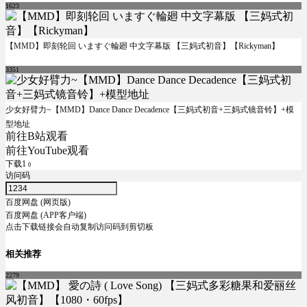
1623
【MMD】即刻轮回 いますぐ輪廻 中文字幕版 【三妈式初音】【Rickyman】
3351
少女好臂力~【MMD】Dance Dance Decadence【三妈式初音+三妈式镜音铃】+模
型地址
前往B站观看
前往YouTube观看
下载1
0
访问码
百度网盘 (网页版)
百度网盘 (APP客户端)
点击下载链接会自动复制访问码到剪切板
相关推荐
2279