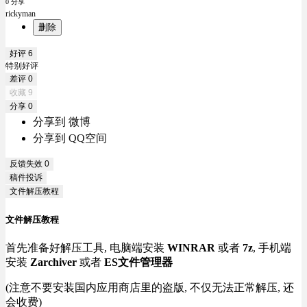
0 分享
rickyman
删除
好评
6
特别好评
差评
0
收藏
9
分享
0
分享到 微博
分享到 QQ空间
反馈失效
0
稿件投诉
文件解压教程
文件解压教程
首先准备好解压工具, 电脑端安装
WINRAR
或者
7z
, 手机端
安装
Zarchiver
或者
ES文件管理器
(注意不要安装国内应用商店里的盗版, 不仅无法正常解压, 还
会收费)