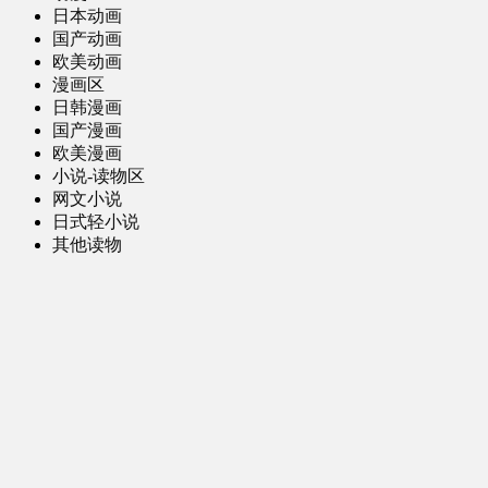
日本动画
国产动画
欧美动画
漫画区
日韩漫画
国产漫画
欧美漫画
小说-读物区
网文小说
日式轻小说
其他读物
图片区
ACG图片 [全年龄]
其他图片
AI图片 [全年龄]
游戏区
PC-游戏
手机-游戏
MOD-数据-其他
娱乐-舞蹈区
影视区