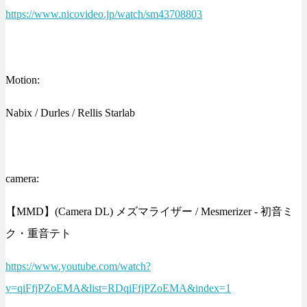
https://www.nicovideo.jp/watch/sm43708803
Motion:
Nabix‬ / ‪Durles‬ / Rellis Starlab
camera:
【MMD】(Camera DL) メズマライザー / Mesmerizer - 初音ミ
ク・重音テト
https://www.youtube.com/watch?
v=qiFfjPZoEMA&list=RDqiFfjPZoEMA&index=1