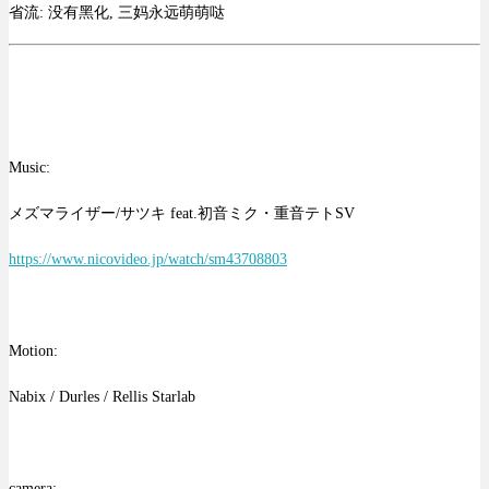
省流: 没有黑化, 三妈永远萌萌哒
Music:
メズマライザー/サツキ feat.初音ミク・重音テトSV
https://www.nicovideo.jp/watch/sm43708803
Motion:
Nabix‬ / ‪Durles‬ / Rellis Starlab
camera: