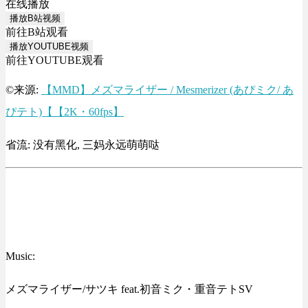
在线播放
播放B站视频
前往B站观看
播放YOUTUBE视频
前往YOUTUBE观看
©来源:
【MMD】メズマライザー / Mesmerizer (あぴミク/ あ
ぴテト)【【2K・60fps】
省流: 没有黑化, 三妈永远萌萌哒
Music:
メズマライザー/サツキ feat.初音ミク・重音テトSV