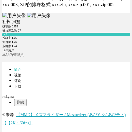
xxx.003, ZIP的排序格式 xxx.zip, xxx.zip.001, xxx.zip.002
社长-河蟹
投稿数
2953
被拉黑次数
27
Lv6
投稿主 Lv6
评价师 Lv6
点赞家 Lv4
12年用户
本站的管理员
简介
视频
评论
下载
rickyman
删除
©来源:
【MMD】メズマライザー / Mesmerizer (あぴミク/ あぴテト)
【【2K・60fps】