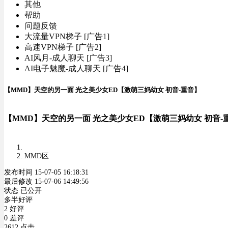
其他
帮助
问题反馈
大流量VPN梯子 [广告1]
高速VPN梯子 [广告2]
AI风月-成人聊天 [广告3]
AI电子魅魔-成人聊天 [广告4]
【MMD】天空的另一面 光之美少女ED【激萌三妈幼女 初音-重音】
【MMD】天空的另一面 光之美少女ED【激萌三妈幼女 初音-
MMD区
发布时间 15-07-05 16:18:31
最后修改 15-07-06 14:49:56
状态 已公开
多半好评
2 好评
0 差评
2612 点击