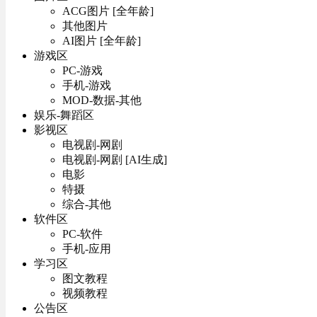
ACG图片 [全年龄]
其他图片
AI图片 [全年龄]
游戏区
PC-游戏
手机-游戏
MOD-数据-其他
娱乐-舞蹈区
影视区
电视剧-网剧
电视剧-网剧 [AI生成]
电影
特摄
综合-其他
软件区
PC-软件
手机-应用
学习区
图文教程
视频教程
公告区