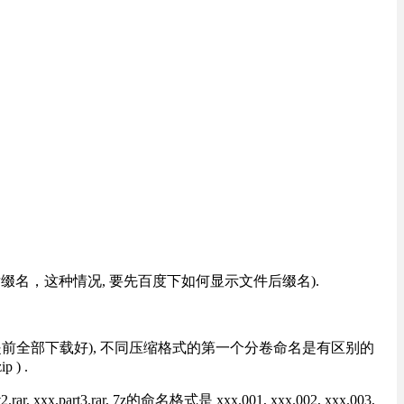
改后缀名，这种情况, 要先百度下如何显示文件后缀名).
提前全部下载好), 不同压缩格式的第一个分卷命名是有区别的
) .
rt3.rar, 7z的命名格式是 xxx.001, xxx.002, xxx.003,