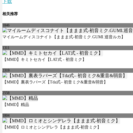
下载
相关推荐
1846
マイルームディスコナイト【ままま式-初音ミク.GUMI.巡音ルカ】
1311
【MMD】キミトセカイ【LAT式 - 初音ミク】
2319
【MMD】裏表ラバーズ【Tda式– 初音ミク&重音&弱音】
2558
【MMD】精品
1804
【MMD】ロミオとシンデレラ【ままま式-初音ミク】