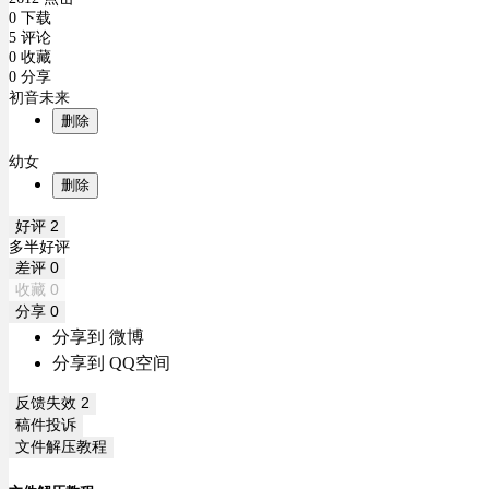
0 下载
5 评论
0 收藏
0 分享
初音未来
删除
幼女
删除
好评
2
多半好评
差评
0
收藏
0
分享
0
分享到 微博
分享到 QQ空间
反馈失效
2
稿件投诉
文件解压教程