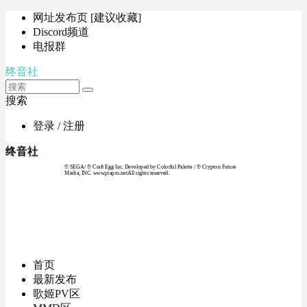
网址发布页 [建议收藏]
Discord频道
电报群
终音社
搜索
登录 / 注册
终音社
© SEGA / © Craft Egg Inc. Developed by Colorful Palette / © Crypton Future
Media, INC. www.piapro.netAll rights reserved.
首页
最新发布
歌姬PV区