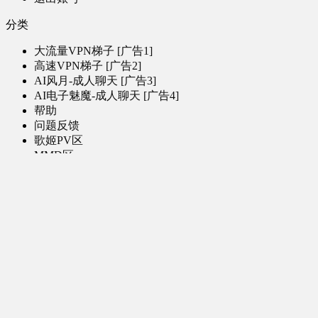
分类
大流量VPN梯子 [广告1]
高速VPN梯子 [广告2]
AI风月-成人聊天 [广告3]
AI电子魅魔-成人聊天 [广告4]
帮助
问题反馈
歌姬PV区
MMD区
演唱会
初音未来演唱会
其他演出
音乐-音频区
虚拟歌手音乐
普通歌手音乐
有声小说-广播剧
同人音声-ASMR [全年龄]
其他音频资源
动漫区