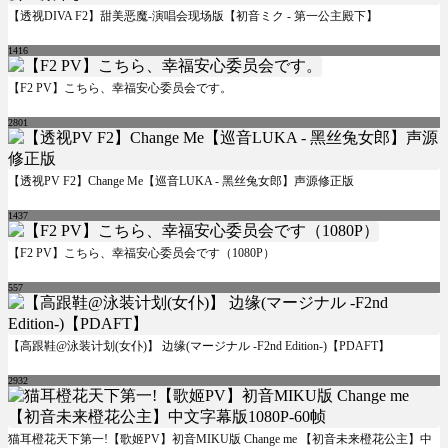
【透视DIVA F2】甜美恶魔-演唱会现场版【初音ミク - 第一公主殿下】
1416
【F2 PV】こちら、幸福安心委员会です。
2801
【透视PV F2】Change Me【巡音LUKA - 黑丝兔女郎】声源修正版
1437
【F2 PV】こちら、幸福安心委员会です（1080P）
557
【高跟鞋@泳装计划(女仆)】 边缘(マージナル -F2nd Edition-)【PDAFT】
2932
猫耳橙花天下第一!【歌姬PV】初音MIKU版 Change me 【初音未来橙花公主】中