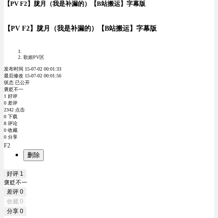
【PV F2】胧月（我是补漏的）【B站搬运】字幕版
【PV F2】胧月（我是补漏的）【B站搬运】字幕版
歌姬PV区
发布时间 15-07-02 00:01:33
最后修改 15-07-02 00:01:56
状态 已公开
褒贬不一
1 好评
0 差评
2342 点击
0 下载
8 评论
0 收藏
0 分享
F2
删除
好评
1
褒贬不一
差评
0
收藏
0
分享
0