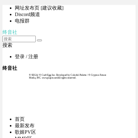
网址发布页 [建议收藏]
Discord频道
电报群
终音社
搜索
登录 / 注册
终音社
© SEGA / © Craft Egg Inc. Developed by Colorful Palette / © Crypton Future
Media, INC. www.piapro.netAll rights reserved.
首页
最新发布
歌姬PV区