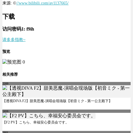
来源: ©
//www.bilibili.com/av1137665/
下载
访问密码1:
f9ih
请多多指教~
预览
相关推荐
2209
【透视DIVA F2】甜美恶魔-演唱会现场版【初音ミク - 第一公主殿下】
1416
【F2 PV】こちら、幸福安心委员会です。
2801