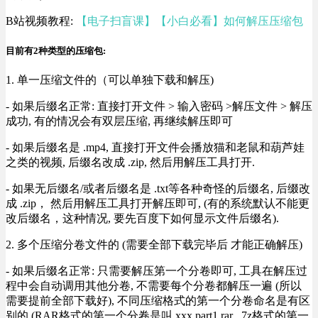
B站视频教程:
【电子扫盲课】【小白必看】如何解压压缩包
目前有2种类型的压缩包:
1. 单一压缩文件的（可以单独下载和解压)
- 如果后缀名正常: 直接打开文件 > 输入密码 >解压文件 > 解压
成功, 有的情况会有双层压缩, 再继续解压即可
- 如果后缀名是 .mp4, 直接打开文件会播放猫和老鼠和葫芦娃
之类的视频, 后缀名改成 .zip, 然后用解压工具打开.
- 如果无后缀名/或者后缀名是 .txt等各种奇怪的后缀名, 后缀改
成 .zip， 然后用解压工具打开解压即可, (有的系统默认不能更
改后缀名，这种情况, 要先百度下如何显示文件后缀名).
2. 多个压缩分卷文件的 (需要全部下载完毕后 才能正确解压)
- 如果后缀名正常: 只需要解压第一个分卷即可, 工具在解压过
程中会自动调用其他分卷, 不需要每个分卷都解压一遍 (所以
需要提前全部下载好), 不同压缩格式的第一个分卷命名是有区
别的 (RAR格式的第一个分卷是叫 xxx.part1.rar , 7z格式的第一