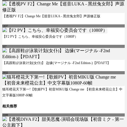
【透视PV F2】Change Me【巡音LUKA - 黑丝兔女郎】声源修正版
1437
【F2 PV】こちら、幸福安心委员会です（1080P）
557
【高跟鞋@泳装计划(女仆)】 边缘(マージナル -F2nd Edition-)【PDAFT】
2932
猫耳橙花天下第一!【歌姬PV】初音MIKU版 Change me 【初音未来橙花公主】中
文字幕版1080P-60帧
相关推荐
2209