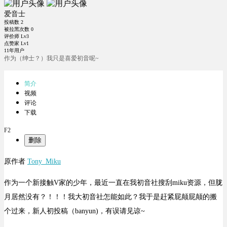
爱音士
投稿数
2
被拉黑次数
0
评价师 Lv3
点赞家 Lv1
11年用户
作为（绅士？）我只是喜爱初音呢~
简介
视频
评论
下载
F2
删除
原作者
Tony_Miku
作为一个新接触V家的少年，最近一直在我初音社搜刮miku资源，但胧
月居然没有？！！！我大初音社怎能如此？我于是赶紧屁颠屁颠的搬
个过来，新人初投稿（banyun)，有误请见谅~