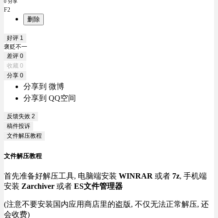
0 分享
F2
删除
好评
1
褒贬不一
差评
0
收藏
0
分享
0
分享到 微博
分享到 QQ空间
反馈失效
2
稿件投诉
文件解压教程
文件解压教程
首先准备好解压工具, 电脑端安装
WINRAR
或者
7z
, 手机端
安装
Zarchiver
或者
ES文件管理器
(注意不要安装国内应用商店里的盗版, 不仅无法正常解压, 还
会收费)