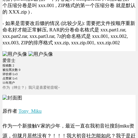
个压缩分卷是叫 xxx.001 , ZIP格式的第一个压缩分卷 就是默认
的 XXX.zip ) .
- 如果是需要改后缀的情况 (比较少见): 需要把文件按顺序重新
命名好才能正常解压, RAR的分卷命名格式是 xxx.part1.rar,
xxx.part2.rar, xxx.part3.rar, 7z的命名格式是 xxx.001, xxx.002,
xxx.003, ZIP的排序格式 xxx.zip, xxx.zip.001, xxx.zip.002
爱音士
投稿数
2
被拉黑次数
0
评价师 Lv3
点赞家 Lv1
11年用户
作为（绅士？）我只是喜爱初音呢~
原作者
Tony_Miku
作为一个新接触V家的少年，最近一直在我初音社搜刮miku资
源，但胧月居然没有？！！！我大初音社怎能如此？我于是赶