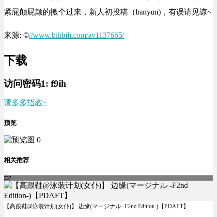
紧屁颠屁颠的搬个过来，新人初投稿（banyun)，有误请见谅~
来源: ©
//www.bilibili.com/av1137665/
下载
访问密码1:
f9ih
请多多指教~
预览
相关推荐
557
【高跟鞋@泳装计划(女仆)】 边缘(マージナル -F2nd Edition-)【PDAFT】