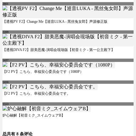
2801
【透视PV F2】Change Me【巡音LUKA - 黑丝兔女郎】声源修正版
2209
【透视DIVA F2】甜美恶魔-演唱会现场版【初音ミク - 第一公主殿下】
1437
【F2 PV】こちら、幸福安心委员会です（1080P）
1416
【F2 PV】こちら、幸福安心委员会です。
1553
炉心融解【初音ミク_スイムウェアB】
总共有 8 条评论