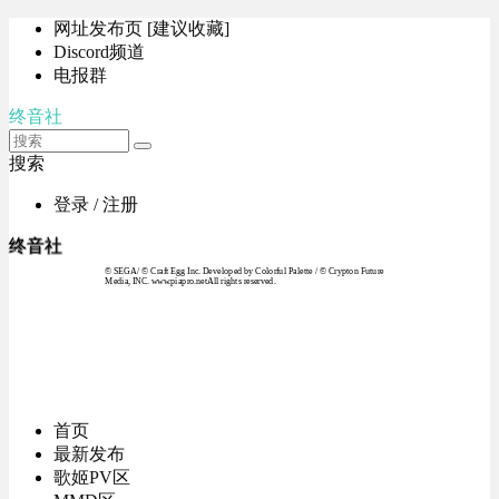
网址发布页 [建议收藏]
Discord频道
电报群
终音社
搜索
登录 / 注册
终音社
© SEGA / © Craft Egg Inc. Developed by Colorful Palette / © Crypton Future
Media, INC. www.piapro.netAll rights reserved.
首页
最新发布
歌姬PV区