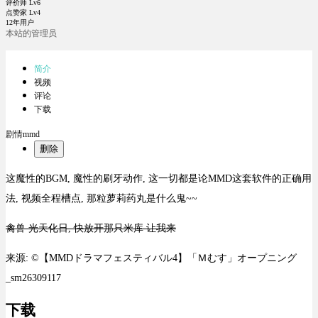
评价师 Lv6
点赞家 Lv4
12年用户
本站的管理员
简介
视频
评论
下载
剧情mmd
删除
这魔性的BGM, 魔性的刷牙动作, 这一切都是论MMD这套软件的正确用
法, 视频全程槽点, 那粒萝莉药丸是什么鬼~~
禽兽 光天化日, 快放开那只米库 让我来
来源: ©【MMDドラマフェスティバル4】「Ｍむす」オープニング
_sm26309117
下载