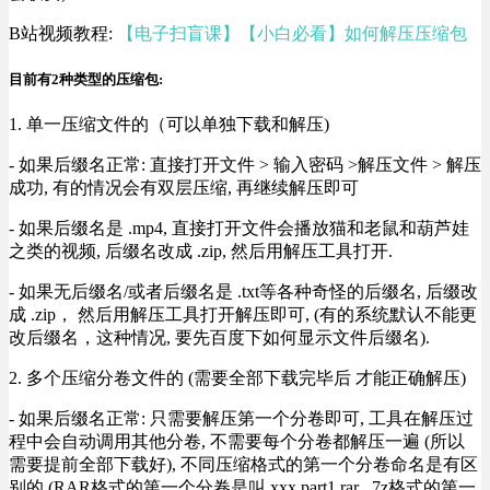
B站视频教程:
【电子扫盲课】【小白必看】如何解压压缩包
目前有2种类型的压缩包:
1. 单一压缩文件的（可以单独下载和解压)
- 如果后缀名正常: 直接打开文件 > 输入密码 >解压文件 > 解压
成功, 有的情况会有双层压缩, 再继续解压即可
- 如果后缀名是 .mp4, 直接打开文件会播放猫和老鼠和葫芦娃
之类的视频, 后缀名改成 .zip, 然后用解压工具打开.
- 如果无后缀名/或者后缀名是 .txt等各种奇怪的后缀名, 后缀改
成 .zip， 然后用解压工具打开解压即可, (有的系统默认不能更
改后缀名，这种情况, 要先百度下如何显示文件后缀名).
2. 多个压缩分卷文件的 (需要全部下载完毕后 才能正确解压)
- 如果后缀名正常: 只需要解压第一个分卷即可, 工具在解压过
程中会自动调用其他分卷, 不需要每个分卷都解压一遍 (所以
需要提前全部下载好), 不同压缩格式的第一个分卷命名是有区
别的 (RAR格式的第一个分卷是叫 xxx.part1.rar , 7z格式的第一