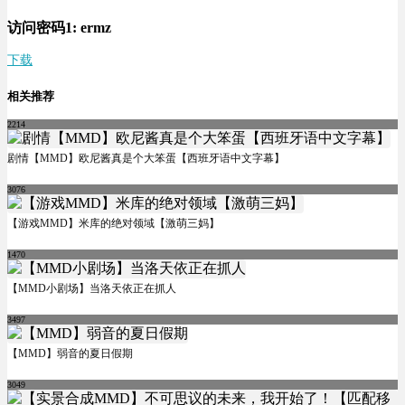
访问密码1:
ermz
下载
相关推荐
2214
剧情【MMD】欧尼酱真是个大笨蛋【西班牙语中文字幕】
3076
【游戏MMD】米库的绝对领域【激萌三妈】
1470
【MMD小剧场】当洛天依正在抓人
3497
【MMD】弱音的夏日假期
3049