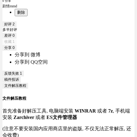
0 分享
剧情mmd
删除
好评
2
多半好评
差评
0
收藏
1
分享
0
分享到 微博
分享到 QQ空间
反馈失效
1
稿件投诉
文件解压教程
文件解压教程
首先准备好解压工具, 电脑端安装
WINRAR
或者
7z
, 手机端
安装
Zarchiver
或者
ES文件管理器
(注意不要安装国内应用商店里的盗版, 不仅无法正常解压, 还
会收费)