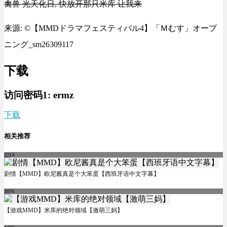
禽兽 光天化日, 快放开那只米库 让我来
来源: ©【MMDドラマフェスティバル4】「Ｍむす」オープ
ニング_sm26309117
下载
访问密码1:
ermz
下载
相关推荐
2214
剧情【MMD】欧尼酱真是个大笨蛋【西班牙语中文字幕】
3076
【游戏MMD】米库的绝对领域【激萌三妈】