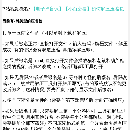
B站视频教程:
【电子扫盲课】【小白必看】如何解压压缩包
目前有2种类型的压缩包:
1. 单一压缩文件的（可以单独下载和解压)
- 如果后缀名正常: 直接打开文件 > 输入密码 >解压文件 > 解压
成功, 有的情况会有双层压缩, 再继续解压即可
- 如果后缀名是 .mp4, 直接打开文件会播放猫和老鼠和葫芦娃
之类的视频, 后缀名改成 .zip, 然后用解压工具打开.
- 如果无后缀名/或者后缀名是 .txt等各种奇怪的后缀名, 后缀改
成 .zip， 然后用解压工具打开解压即可, (有的系统默认不能更
改后缀名，这种情况, 要先百度下如何显示文件后缀名).
2. 多个压缩分卷文件的 (需要全部下载完毕后 才能正确解压)
- 如果后缀名正常: 只需要解压第一个分卷即可, 工具在解压过
程中会自动调用其他分卷, 不需要每个分卷都解压一遍 (所以
需要提前全部下载好), 不同压缩格式的第一个分卷命名是有区
别的 (RAR格式的第一个分卷是叫 xxx.part1.rar , 7z格式的第一