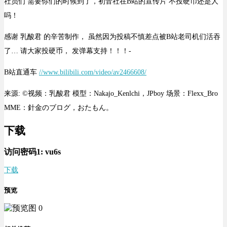
社员们 需要你们的时候到了，初音社在B站的宣传片 不投硬币还是人
吗！
感谢 乳酸君 的辛苦制作， 虽然因为投稿不慎差点被B站老司机们活吞
了… 请大家投硬币， 发弹幕支持！！！-
B站直通车
//www.bilibili.com/video/av2466608/
来源: ©视频：乳酸君 模型：Nakajo_Kenlchi，JPboy 场景：Flexx_Bro
MME：針金のブログ，おたもん。
下载
访问密码1:
vu6s
下载
预览