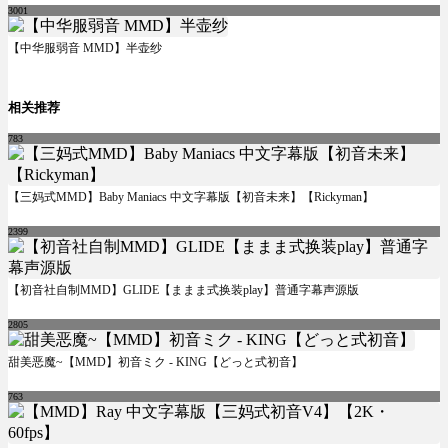
3001
【中华服弱音 MMD】半壶纱
相关推荐
783
【三妈式MMD】Baby Maniacs 中文字幕版【初音未来】【Rickyman】
2399
【初音社自制MMD】GLIDE【ままま式换装play】普通字幕声源版
2805
甜美恶魔~【MMD】初音ミク - KING【どっと式初音】
763