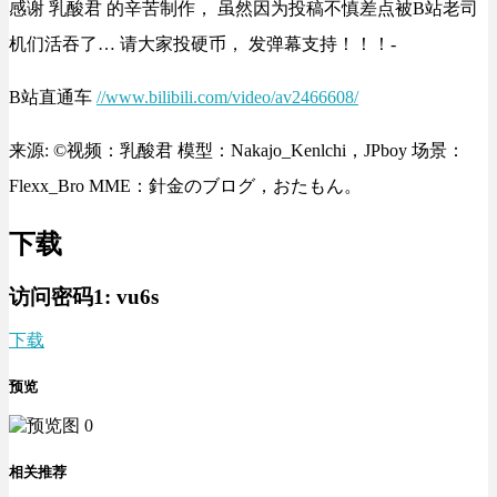
感谢 乳酸君 的辛苦制作， 虽然因为投稿不慎差点被B站老司
机们活吞了… 请大家投硬币， 发弹幕支持！！！-
B站直通车
//www.bilibili.com/video/av2466608/
来源: ©视频：乳酸君 模型：Nakajo_Kenlchi，JPboy 场景：
Flexx_Bro MME：針金のブログ，おたもん。
下载
访问密码1:
vu6s
下载
预览
相关推荐