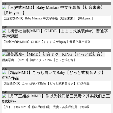
783
【三妈式MMD】Baby Maniacs 中文字幕版【初音未来】【Rickyman】
2399
【初音社自制MMD】GLIDE【ままま式换装play】普通字幕声源版
2809
甜美恶魔~【MMD】初音ミク - KING【どっと式初音】
5639
【精品MMD】こっち向いてBaby【どっと式初音ミク】SIVA作品
1340
【月下三姐妹 MMD】你以为我们是三兄贵？其实我们是三姐妹啦~