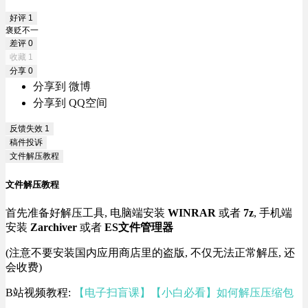
好评
1
褒贬不一
差评
0
收藏
1
分享
0
分享到 微博
分享到 QQ空间
反馈失效
1
稿件投诉
文件解压教程
文件解压教程
首先准备好解压工具, 电脑端安装
WINRAR
或者
7z
, 手机端
安装
Zarchiver
或者
ES文件管理器
(注意不要安装国内应用商店里的盗版, 不仅无法正常解压, 还
会收费)
B站视频教程:
【电子扫盲课】【小白必看】如何解压压缩包