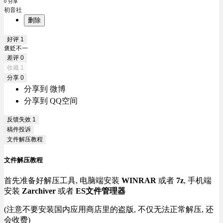
0 分享
初音社
删除
好评
1
褒贬不一
差评
0
收藏
1
分享
0
分享到 微博
分享到 QQ空间
反馈失效
1
稿件投诉
文件解压教程
文件解压教程
首先准备好解压工具, 电脑端安装
WINRAR
或者
7z
, 手机端
安装
Zarchiver
或者
ES文件管理器
(注意不要安装国内应用商店里的盗版, 不仅无法正常解压, 还
会收费)