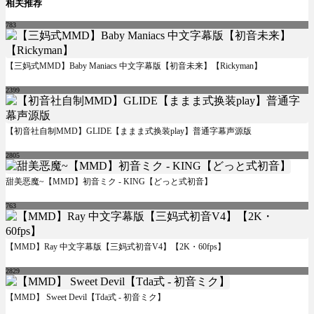
相关推荐
783
【三妈式MMD】Baby Maniacs 中文字幕版【初音未来】【Rickyman】
2399
【初音社自制MMD】GLIDE【ままま式换装play】普通字幕声源版
2805
甜美恶魔~【MMD】初音ミク - KING【どっと式初音】
763
【MMD】Ray 中文字幕版【三妈式初音V4】【2K・60fps】
2829
【MMD】 Sweet Devil【Tda式 - 初音ミク】