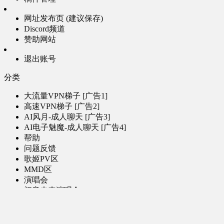
网址发布页 (建议保存)
Discord频道
赞助网站
退出账号
分类
大流量VPN梯子 [广告1]
高速VPN梯子 [广告2]
AI风月-成人聊天 [广告3]
AI电子魅魔-成人聊天 [广告4]
帮助
问题反馈
歌姬PV区
MMD区
演唱会
初音未来演唱会
其他演出
音乐-音频区
虚拟歌手音乐