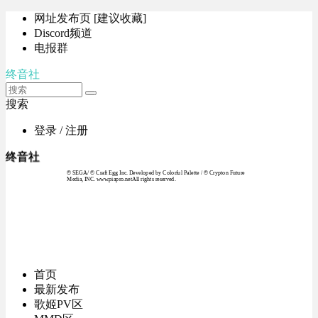
网址发布页 [建议收藏]
Discord频道
电报群
终音社
搜索
登录 / 注册
终音社
© SEGA / © Craft Egg Inc. Developed by Colorful Palette / © Crypton Future
Media, INC. www.piapro.netAll rights reserved.
首页
最新发布
歌姬PV区