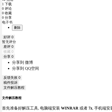
1 下载
0 评论
0 收藏
0 分享
电子书
删除
好评
0
暂无评分
差评
0
收藏
0
分享
0
分享到 微博
分享到 QQ空间
反馈失效
0
稿件投诉
文件解压教程
文件解压教程
首先准备好解压工具, 电脑端安装
WINRAR
或者
7z
, 手机端安