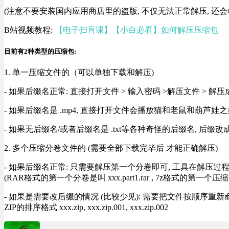
(注意不要安装国内应用商店里的盗版, 不仅无法正常解压, 还会
B站视频教程:
【电子扫盲课】【小白必看】如何解压压缩包
目前有2种类型的压缩包:
1. 单一压缩文件的（可以单独下载和解压)
- 如果后缀名正常: 直接打开文件 > 输入密码 >解压文件 > 
- 如果后缀名是 .mp4, 直接打开文件会播放猫和老鼠和葫芦娃之类
- 如果无后缀名/或者后缀名是 .txt等各种奇怪的后缀名, 后缀
2. 多个压缩分卷文件的 (需要全部下载完毕后 才能正确解压)
- 如果后缀名正常: 只需要解压第一个分卷即可, 工具在解压
(RAR格式的第一个分卷是叫 xxx.part1.rar , 7z格式的第一个压缩
- 如果是需要改后缀的情况 (比较少见): 需要把文件按顺序重新命名好才能正常解压, RA
ZIP的排序格式 xxx.zip, xxx.zip.001, xxx.zip.002