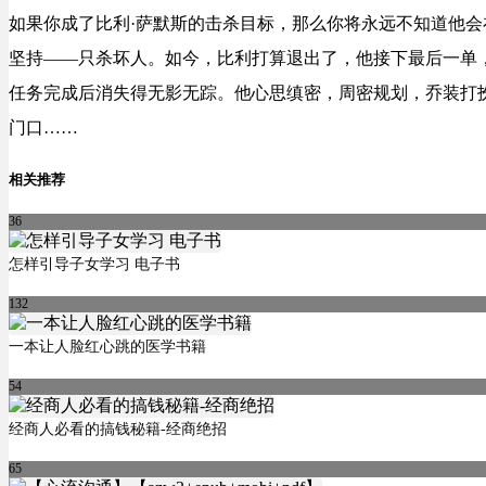
如果你成了比利·萨默斯的击杀目标，那么你将永远不知道他
坚持——只杀坏人。如今，比利打算退出了，他接下最后一单
任务完成后消失得无影无踪。他心思缜密，周密规划，乔装打
门口……
相关推荐
36
怎样引导子女学习 电子书
132
一本让人脸红心跳的医学书籍
54
经商人必看的搞钱秘籍-经商绝招
65