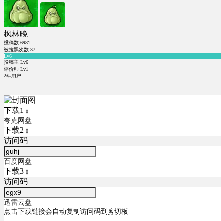
枫林晚
投稿数
6981
被拉黑次数
37
Lv6
投稿主 Lv6
评价师 Lv1
2年用户
下载1
0
夸克网盘
下载2
0
访问码
百度网盘
下载3
0
访问码
迅雷云盘
点击下载链接会自动复制访问码到剪切板