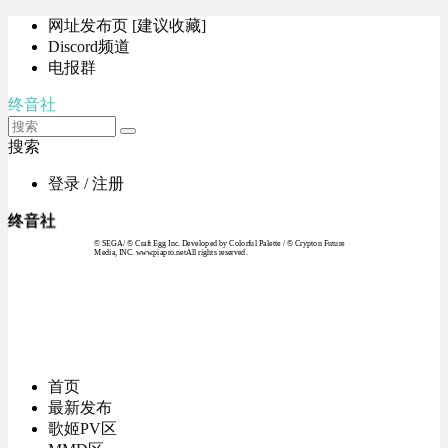
网址发布页 [建议收藏]
Discord频道
电报群
终音社
搜索
登录 / 注册
终音社
© SEGA / © Craft Egg Inc. Developed by Colorful Palette / © Crypton Future
Media, INC. www.piapro.netAll rights reserved.
首页
最新发布
歌姬PV区