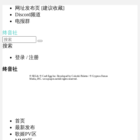
网址发布页 [建议收藏]
Discord频道
电报群
终音社
搜索
登录 / 注册
终音社
© SEGA / © Craft Egg Inc. Developed by Colorful Palette / © Crypton Future
Media, INC. www.piapro.netAll rights reserved.
首页
最新发布
歌姬PV区