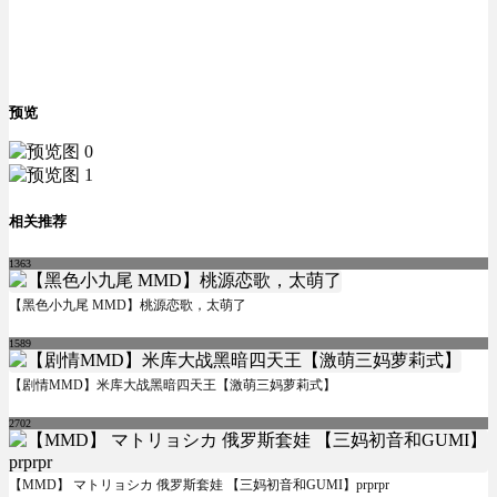
预览
相关推荐
1363
【黑色小九尾 MMD】桃源恋歌，太萌了
1589
【剧情MMD】米库大战黑暗四天王【激萌三妈萝莉式】
2702
【MMD】 マトリョシカ 俄罗斯套娃 【三妈初音和GUMI】prprpr