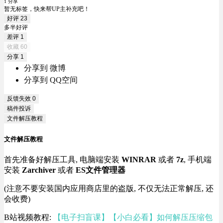
1 分享
暂无标签，快来帮UP主补充吧！
好评
23
多半好评
差评
1
收藏
60
分享
1
分享到 微博
分享到 QQ空间
反馈失效
0
稿件投诉
文件解压教程
文件解压教程
首先准备好解压工具, 电脑端安装
WINRAR
或者
7z
, 手机端
安装
Zarchiver
或者
ES文件管理器
(注意不要安装国内应用商店里的盗版, 不仅无法正常解压, 还
会收费)
B站视频教程:
【电子扫盲课】【小白必看】如何解压压缩包