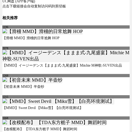
UC网盘 (APP客户端)
点击下载链接会自动复制访问码到剪切板
相关推荐
1196
【滑稽 MMD】滑稽的日常尬舞 HOP
2078
【MMD】イージーデンス【ままま式-九尾盛宴】Mitchie M神歌-SUVEN出品
1268
【初音未来 MMD】半壶纱
1215
【MMD】Sweet Devil 【Miku雪】【白亮环境测试】
1668
【改模配布】 【TDA东方栀子 MMD】舞蹈时间