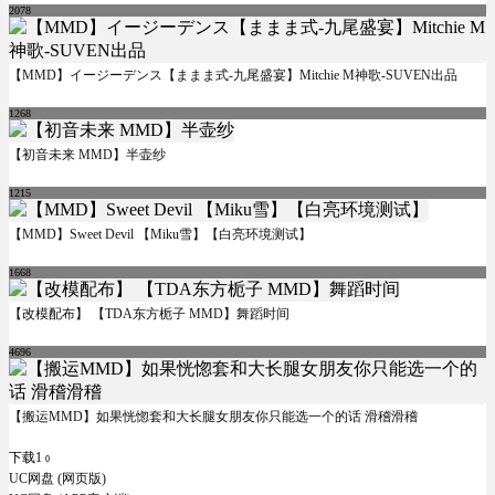
2078
【MMD】イージーデンス【ままま式-九尾盛宴】Mitchie M神歌-SUVEN出品
1268
【初音未来 MMD】半壶纱
1215
【MMD】Sweet Devil 【Miku雪】【白亮环境测试】
1668
【改模配布】 【TDA东方栀子 MMD】舞蹈时间
4696
【搬运MMD】如果恍惚套和大长腿女朋友你只能选一个的话 滑稽滑稽
下载1
0
UC网盘 (网页版)