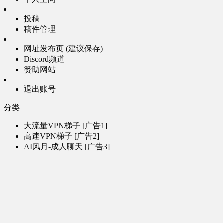
投稿
稿件管理
网址发布页 (建议保存)
Discord频道
赞助网站
退出账号
分类
大流量VPN梯子 [广告1]
高速VPN梯子 [广告2]
AI风月-成人聊天 [广告3]
AI电子魅魔-成人聊天 [广告4]
帮助
问题反馈
歌姬PV区
MMD区
演唱会
初音未来演唱会