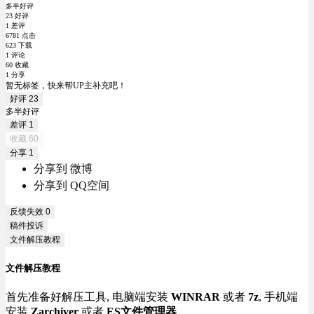
多半好评
23 好评
1 差评
6781 点击
623 下载
1 评论
60 收藏
1 分享
暂无标签，快来帮UP主补充吧！
好评
23
多半好评
差评
1
收藏
60
分享
1
分享到 微博
分享到 QQ空间
反馈失效
0
稿件投诉
文件解压教程
文件解压教程
首先准备好解压工具, 电脑端安装
WINRAR
或者
7z
, 手机端
安装
Zarchiver
或者
ES文件管理器