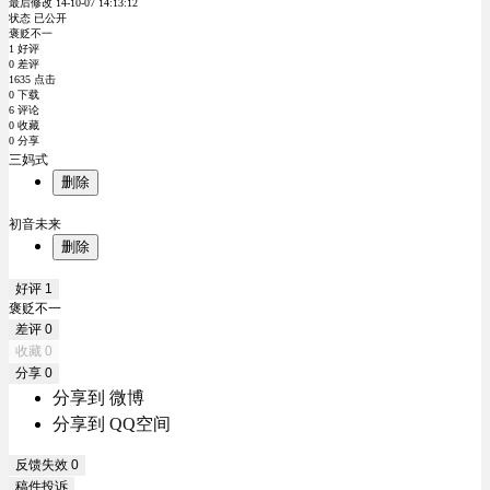
最后修改 14-10-07 14:13:12
状态 已公开
褒贬不一
1 好评
0 差评
1635 点击
0 下载
6 评论
0 收藏
0 分享
三妈式
删除
初音未来
删除
好评
1
褒贬不一
差评
0
收藏
0
分享
0
分享到 微博
分享到 QQ空间
反馈失效
0
稿件投诉