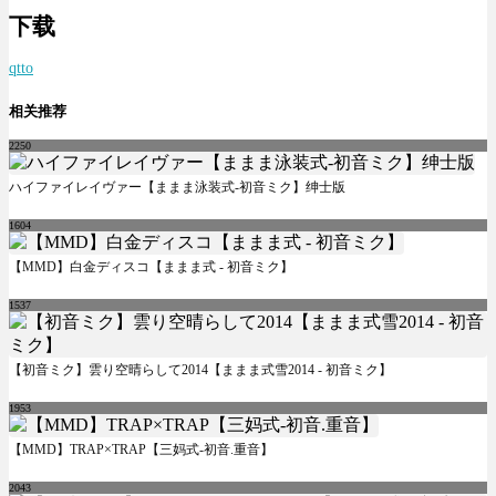
下载
qtto
相关推荐
2250
ハイファイレイヴァー【ままま泳装式-初音ミク】绅士版
1604
【MMD】白金ディスコ【ままま式 - 初音ミク】
1537
【初音ミク】雲り空晴らして2014【ままま式雪2014 - 初音ミク】
1953
【MMD】TRAP×TRAP【三妈式-初音.重音】
2043