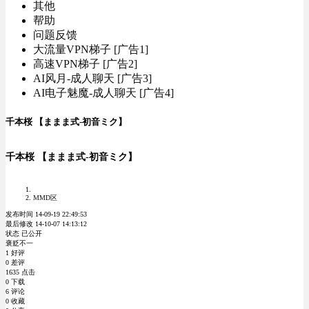
其他
帮助
问题反馈
大流量VPN梯子 [广告1]
高速VPN梯子 [广告2]
AI风月-成人聊天 [广告3]
AI电子魅魔-成人聊天 [广告4]
千本桜 【ままま式-初音ミク】
千本桜 【ままま式-初音ミク】
MMD区
发布时间 14-09-19 22:49:53
最后修改 14-10-07 14:13:12
状态 已公开
褒贬不一
1 好评
0 差评
1635 点击
0 下载
6 评论
0 收藏