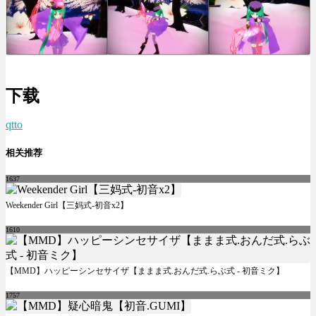
下载
qtto
相关推荐
1637
Weekender Girl【三妈式-初音x2】
1610
【MMD】ハッピーシンセサイザ【ままま式.おんだ式.らぶ式 - 初音ミク】
1757