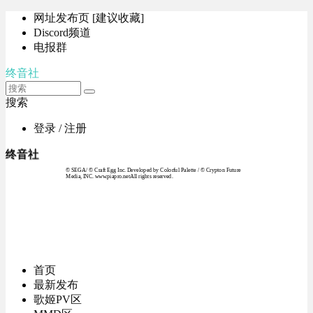
网址发布页 [建议收藏]
Discord频道
电报群
终音社
搜索
登录 / 注册
终音社
© SEGA / © Craft Egg Inc. Developed by Colorful Palette / © Crypton Future
Media, INC. www.piapro.netAll rights reserved.
首页
最新发布
歌姬PV区