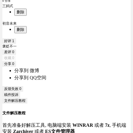
0 分享
三妈式
删除
初音未来
删除
好评
1
褒贬不一
差评
0
收藏
0
分享
0
分享到 微博
分享到 QQ空间
反馈失效
0
稿件投诉
文件解压教程
文件解压教程
首先准备好解压工具, 电脑端安装
WINRAR
或者
7z
, 手机端
安装
Zarchiver
或者
ES文件管理器