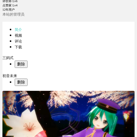
评价师 Lv6
点赞家 Lv4
12年用户
本站的管理员
简介
视频
评论
下载
三妈式
删除
初音未来
删除