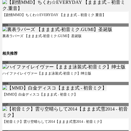
【剧情MMD】ちくわ☆EVERYDAY 【ままま式 – 初音ミク.重音】
2031
裏表ラバーズ 【ままま式-初音ミク.GUMI】圣诞版
相关推荐
2250
ハイファイレイヴァー【ままま泳装式-初音ミク】绅士版
1604
【MMD】白金ディスコ【ままま式 - 初音ミク】
1537
【初音ミク】雲り空晴らして2014【ままま式雪2014 - 初音ミク】