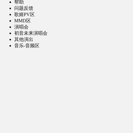
帮助
问题反馈
歌姬PV区
MMD区
演唱会
初音未来演唱会
其他演出
音乐-音频区
虚拟歌手音乐
普通歌手音乐
有声小说-广播剧
同人音声-ASMR [全年龄]
其他音频资源
动漫区
日本动画
国产动画
欧美动画
漫画区
日韩漫画
国产漫画
欧美漫画
小说-读物区