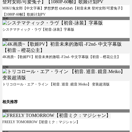
MIKU兔女郎【中文字幕】梦想梦想 ゆめゆめ【初音未来 登对女郎/可爱兔子】
【1080P-60帧】歌姬计划PV
2640
システマティック・ラヴ【初音-泳装】字幕版
1741
4K画质~【歌姬PV】初音未来的激唱 -F2nd- 中文字幕版【初音 – 橙花公主】
2290
トリコロール・エア・ライン 【初音. 巡音. 鏡音.Meiko】 变装超清版
相关推荐
1831
FREELY TOMORROW【初音ミク：マジシャン】