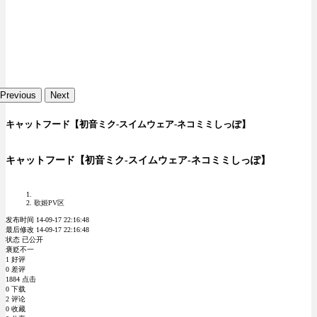
Previous
Next
キャットフード【初音ミク-スイムウェア-ネコミミしっぽ】
キャットフード【初音ミク-スイムウェア-ネコミミしっぽ】
歌姬PV区
发布时间 14-09-17 22:16:48
最后修改 14-09-17 22:16:48
状态 已公开
褒贬不一
1 好评
0 差评
1884 点击
0 下载
2 评论
0 收藏