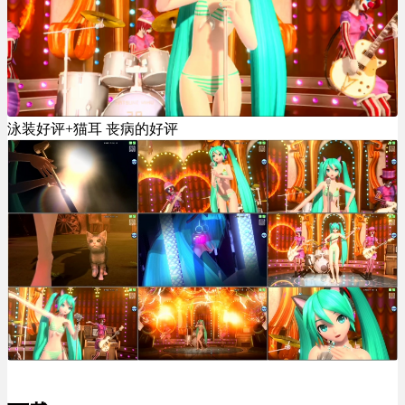
泳装好评+猫耳 丧病的好评