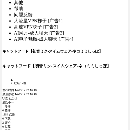
其他
帮助
问题反馈
大流量VPN梯子 [广告1]
高速VPN梯子 [广告2]
AI风月-成人聊天 [广告3]
AI电子魅魔-成人聊天 [广告4]
キャットフード【初音ミク-スイムウェア-ネコミミしっぽ】
キャットフード【初音ミク-スイムウェア-ネコミミしっぽ】
歌姬PV区
发布时间 14-09-17 22:16:48
最后修改 14-09-17 22:16:48
状态 已公开
褒贬不一
1 好评
0 差评
1884 点击
0 下载
2 评论
0 收藏