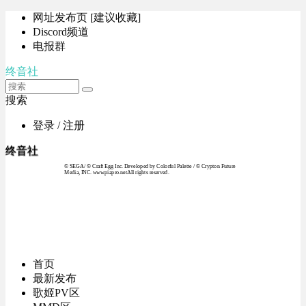
网址发布页 [建议收藏]
Discord频道
电报群
终音社
搜索
登录 / 注册
终音社
© SEGA / © Craft Egg Inc. Developed by Colorful Palette / © Crypton Future
Media, INC. www.piapro.netAll rights reserved.
首页
最新发布
歌姬PV区