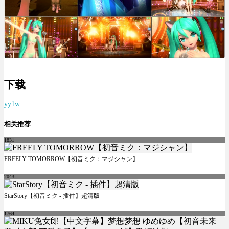
下载
yy1w
相关推荐
1831
FREELY TOMORROW【初音ミク：マジシャン】
2043
StarStory【初音ミク - 插件】超清版
1764