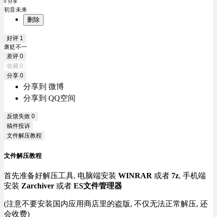
0 分享
初音未来
删除
好评
1
褒贬不一
差评
0
收藏
0
分享
0
分享到 微博
分享到 QQ空间
反馈失效
0
稿件投诉
文件解压教程
文件解压教程
首先准备好解压工具, 电脑端安装
WINRAR
或者
7z
, 手机端
安装
Zarchiver
或者
ES文件管理器
(注意不要安装国内应用商店里的盗版, 不仅无法正常解压, 还
会收费)