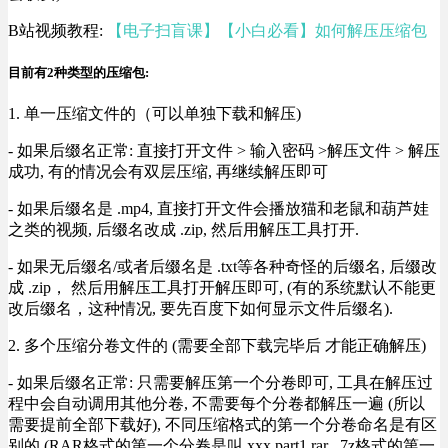
B站视频教程:
【电子扫盲课】【小白必看】如何解压压缩包
目前有2种类型的压缩包:
1. 单一压缩文件的（可以单独下载和解压)
- 如果后缀名正常: 直接打开文件 > 输入密码 >解压文件 > 解压
成功, 有的情况会有双层压缩, 再继续解压即可
- 如果后缀名是 .mp4, 直接打开文件会播放猫和老鼠和葫芦娃
之类的视频, 后缀名改成 .zip, 然后用解压工具打开.
- 如果无后缀名/或者后缀名是 .txt等各种奇怪的后缀名, 后缀改
成 .zip， 然后用解压工具打开解压即可, (有的系统默认不能更
改后缀名，这种情况, 要先百度下如何显示文件后缀名).
2. 多个压缩分卷文件的 (需要全部下载完毕后 才能正确解压)
- 如果后缀名正常: 只需要解压第一个分卷即可, 工具在解压过
程中会自动调用其他分卷, 不需要每个分卷都解压一遍 (所以
需要提前全部下载好), 不同压缩格式的第一个分卷命名是有区
别的 (RAR格式的第一个分卷是叫 xxx.part1.rar , 7z格式的第一