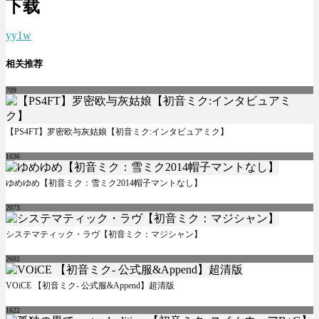
下载
yy1w
相关推荐
709
【PS4FT】罗密欧与灰姑娘【初音ミク:インタビュアミク】
1636
ゆめゆめ【初音ミク：雪ミク2014帽子マントなし】
2073
システマティック・ラヴ【初音ミク：マジシャン】
2692
VOiCE 【初音ミク- 公式服&Append】超清版
1622