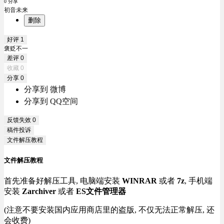
0 分享
初音未来
删除
好评
1
褒贬不一
差评
0
收藏
0
分享
0
分享到 微博
分享到 QQ空间
反馈失效
0
稿件投诉
文件解压教程
文件解压教程
首先准备好解压工具, 电脑端安装
WINRAR
或者
7z
, 手机端
安装
Zarchiver
或者
ES文件管理器
(注意不要安装国内应用商店里的盗版, 不仅无法正常解压, 还
会收费)