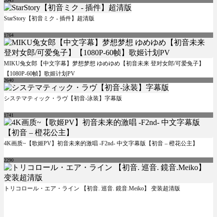
2043
StarStory【初音ミク - 插件】超清版
1764
MIKU兔女郎【中文字幕】梦想梦想 ゆめゆめ【初音未来 登对女郎/可爱兔子】
【1080P-60帧】歌姬计划PV
2640
システマティック・ラヴ【初音-泳装】字幕版
1741
4K画质~【歌姬PV】初音未来的激唱 -F2nd- 中文字幕版【初音 – 橙花公主】
2290
トリコロール・エア・ライン 【初音. 巡音. 鏡音.Meiko】 变装超清版